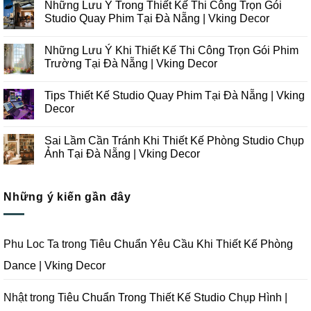
Những Lưu Ý Trong Thiết Kế Thi Công Trọn Gói
bình
luận
Studio Quay Phim Tại Đà Nẵng | Vking Decor
ở
Những
Không
Xu
có
Những Lưu Ý Khi Thiết Kế Thi Công Trọn Gói Phim
Hướng
bình
Thiết
luận
Trường Tại Đà Nẵng | Vking Decor
Kế
ở
Thi
Những
Không
Công
Lưu
có
Tips Thiết Kế Studio Quay Phim Tại Đà Nẵng | Vking
Studio
Ý
bình
Chụp
Trong
luận
Decor
Ảnh
Thiết
ở
Tại
Kế
Những
Không
Đà
Thi
Lưu
có
Sai Lầm Cần Tránh Khi Thiết Kế Phòng Studio Chụp
Nẵng
Công
Ý
bình
|
Trọn
Khi
luận
Ảnh Tại Đà Nẵng | Vking Decor
Vking
Gói
Thiết
ở
Decor
Studio
Kế
Tips
Không
Quay
Thi
Thiết
có
Phim
Công
Kế
bình
Tại
Trọn
Studio
Những ý kiến gần đây
luận
Đà
Gói
Quay
ở
Nẵng
Phim
Phim
Sai
|
Trường
Tại
Lầm
Vking
Tại
Đà
Cần
Decor
Đà
Nẵng
Tránh
Phu Loc Ta
trong
Tiêu Chuẩn Yêu Cầu Khi Thiết Kế Phòng
Nẵng
|
Khi
|
Vking
Thiết
Dance | Vking Decor
Vking
Decor
Kế
Decor
Phòng
Studio
Chụp
Nhật
trong
Tiêu Chuẩn Trong Thiết Kế Studio Chụp Hình |
Ảnh