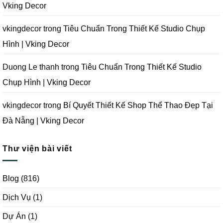
Tại
Vking Decor
Đà
Nẵng
|
Vking
vkingdecor
trong
Tiêu Chuẩn Trong Thiết Kế Studio Chụp
Decor
Hình | Vking Decor
Duong Le thanh
trong
Tiêu Chuẩn Trong Thiết Kế Studio
Chụp Hình | Vking Decor
vkingdecor
trong
Bí Quyết Thiết Kế Shop Thể Thao Đẹp Tại
Đà Nẵng | Vking Decor
Thư viện bài viết
Blog
(816)
Dịch Vụ
(1)
Dự Án
(1)