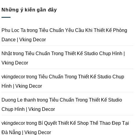
Quay
Thi
Thiết
có
Phim
Công
Kế
bình
Tại
Trọn
Studio
Những ý kiến gần đây
luận
Đà
Gói
Quay
ở
Nẵng
Phim
Phim
Sai
|
Trường
Tại
Lầm
Vking
Tại
Đà
Cần
Decor
Đà
Nẵng
Tránh
Phu Loc Ta
trong
Tiêu Chuẩn Yêu Cầu Khi Thiết Kế Phòng
Nẵng
|
Khi
|
Vking
Thiết
Dance | Vking Decor
Vking
Decor
Kế
Decor
Phòng
Studio
Chụp
Nhật
trong
Tiêu Chuẩn Trong Thiết Kế Studio Chụp Hình |
Ảnh
Tại
Vking Decor
Đà
Nẵng
|
Vking
vkingdecor
trong
Tiêu Chuẩn Trong Thiết Kế Studio Chụp
Decor
Hình | Vking Decor
Duong Le thanh
trong
Tiêu Chuẩn Trong Thiết Kế Studio
Chụp Hình | Vking Decor
vkingdecor
trong
Bí Quyết Thiết Kế Shop Thể Thao Đẹp Tại
Đà Nẵng | Vking Decor