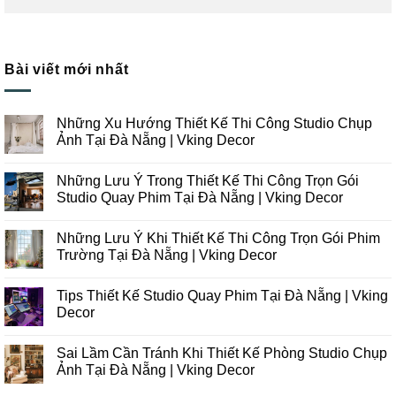
Bài viết mới nhất
Những Xu Hướng Thiết Kế Thi Công Studio Chụp
Ảnh Tại Đà Nẵng | Vking Decor
Không
có
Những Lưu Ý Trong Thiết Kế Thi Công Trọn Gói
bình
luận
Studio Quay Phim Tại Đà Nẵng | Vking Decor
ở
Những
Không
Xu
có
Những Lưu Ý Khi Thiết Kế Thi Công Trọn Gói Phim
Hướng
bình
Thiết
luận
Trường Tại Đà Nẵng | Vking Decor
Kế
ở
Thi
Những
Không
Công
Lưu
có
Tips Thiết Kế Studio Quay Phim Tại Đà Nẵng | Vking
Studio
Ý
bình
Chụp
Trong
luận
Decor
Ảnh
Thiết
ở
Tại
Kế
Những
Không
Đà
Thi
Lưu
có
Sai Lầm Cần Tránh Khi Thiết Kế Phòng Studio Chụp
Nẵng
Công
Ý
bình
|
Trọn
Khi
luận
Ảnh Tại Đà Nẵng | Vking Decor
Vking
Gói
Thiết
ở
Decor
Studio
Kế
Tips
Không