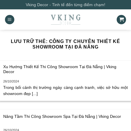
Bỏ
Vking Decor - Tinh tế đến từng điểm chạm!
qua
nội
dung
LƯU TRỮ THẺ:
CÔNG TY CHUYÊN THIẾT KẾ
SHOWROOM TẠI ĐÀ NẴNG
Xu Hướng Thiết Kế Thi Công Showroom Tại Đà Nẵng | Vking
Decor
26/10/2024
Trong bối cảnh thị trường ngày càng cạnh tranh, việc sở hữu một
showroom đẹp [...]
Nâng Tầm Thi Công Showroom Spa Tại Đà Nẵng | Vking Decor
26/10/2024