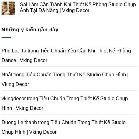
Đà
Thi
Lưu
có
Sai Lầm Cần Tránh Khi Thiết Kế Phòng Studio Chụp
Nẵng
Công
Ý
bình
|
Trọn
Khi
luận
Ảnh Tại Đà Nẵng | Vking Decor
Vking
Gói
Thiết
ở
Decor
Studio
Kế
Tips
Không
Quay
Thi
Thiết
có
Phim
Công
Kế
bình
Tại
Trọn
Studio
Những ý kiến gần đây
luận
Đà
Gói
Quay
ở
Nẵng
Phim
Phim
Sai
|
Trường
Tại
Lầm
Vking
Tại
Đà
Cần
Decor
Đà
Nẵng
Tránh
Phu Loc Ta
trong
Tiêu Chuẩn Yêu Cầu Khi Thiết Kế Phòng
Nẵng
|
Khi
|
Vking
Thiết
Dance | Vking Decor
Vking
Decor
Kế
Decor
Phòng
Studio
Chụp
Nhật
trong
Tiêu Chuẩn Trong Thiết Kế Studio Chụp Hình |
Ảnh
Tại
Vking Decor
Đà
Nẵng
|
Vking
vkingdecor
trong
Tiêu Chuẩn Trong Thiết Kế Studio Chụp
Decor
Hình | Vking Decor
Duong Le thanh
trong
Tiêu Chuẩn Trong Thiết Kế Studio
Chụp Hình | Vking Decor