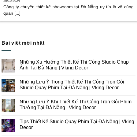
25/10/2024
Công ty chuyên thiết kế showroom tại Đà Nẵng uy tín là vô cùng
quan [...]
Bài viết mới nhất
Những Xu Hướng Thiết Kế Thi Công Studio Chụp
Ảnh Tại Đà Nẵng | Vking Decor
Không
có
Những Lưu Ý Trong Thiết Kế Thi Công Trọn Gói
bình
luận
Studio Quay Phim Tại Đà Nẵng | Vking Decor
ở
Những
Không
Xu
có
Những Lưu Ý Khi Thiết Kế Thi Công Trọn Gói Phim
Hướng
bình
Thiết
luận
Trường Tại Đà Nẵng | Vking Decor
Kế
ở
Thi
Những
Không
Công
Lưu
có
Tips Thiết Kế Studio Quay Phim Tại Đà Nẵng | Vking
Studio
Ý
bình
Chụp
Trong
luận
Decor
Ảnh
Thiết
ở
Tại
Kế
Những
Không