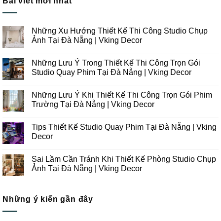
Bài viết mới nhất
Những Xu Hướng Thiết Kế Thi Công Studio Chụp
Ảnh Tại Đà Nẵng | Vking Decor
Không
có
Những Lưu Ý Trong Thiết Kế Thi Công Trọn Gói
bình
luận
Studio Quay Phim Tại Đà Nẵng | Vking Decor
ở
Những
Không
Xu
có
Những Lưu Ý Khi Thiết Kế Thi Công Trọn Gói Phim
Hướng
bình
Thiết
luận
Trường Tại Đà Nẵng | Vking Decor
Kế
ở
Thi
Những
Không
Công
Lưu
có
Tips Thiết Kế Studio Quay Phim Tại Đà Nẵng | Vking
Studio
Ý
bình
Chụp
Trong
luận
Decor
Ảnh
Thiết
ở
Tại
Kế
Những
Không
Đà
Thi
Lưu
có
Sai Lầm Cần Tránh Khi Thiết Kế Phòng Studio Chụp
Nẵng
Công
Ý
bình
|
Trọn
Khi
luận
Ảnh Tại Đà Nẵng | Vking Decor
Vking
Gói
Thiết
ở
Decor
Studio
Kế
Tips
Không
Quay
Thi
Thiết
có
Phim
Công
Kế
bình
Tại
Trọn
Studio
Những ý kiến gần đây
luận
Đà
Gói
Quay
ở
Nẵng
Phim
Phim
Sai
|
Trường
Tại
Lầm