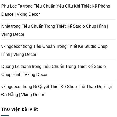
Vking
Tại
Đà
Cần
Decor
Đà
Nẵng
Tránh
Phu Loc Ta
trong
Tiêu Chuẩn Yêu Cầu Khi Thiết Kế Phòng
Nẵng
|
Khi
|
Vking
Thiết
Dance | Vking Decor
Vking
Decor
Kế
Decor
Phòng
Studio
Chụp
Nhật
trong
Tiêu Chuẩn Trong Thiết Kế Studio Chụp Hình |
Ảnh
Tại
Vking Decor
Đà
Nẵng
|
Vking
vkingdecor
trong
Tiêu Chuẩn Trong Thiết Kế Studio Chụp
Decor
Hình | Vking Decor
Duong Le thanh
trong
Tiêu Chuẩn Trong Thiết Kế Studio
Chụp Hình | Vking Decor
vkingdecor
trong
Bí Quyết Thiết Kế Shop Thể Thao Đẹp Tại
Đà Nẵng | Vking Decor
Thư viện bài viết