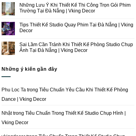
Xu
có
Những Lưu Ý Khi Thiết Kế Thi Công Trọn Gói Phim
Hướng
bình
Thiết
luận
Trường Tại Đà Nẵng | Vking Decor
Kế
ở
Thi
Những
Không
Công
Lưu
có
Tips Thiết Kế Studio Quay Phim Tại Đà Nẵng | Vking
Studio
Ý
bình
Chụp
Trong
luận
Decor
Ảnh
Thiết
ở
Tại
Kế
Những
Không
Đà
Thi
Lưu
có
Sai Lầm Cần Tránh Khi Thiết Kế Phòng Studio Chụp
Nẵng
Công
Ý
bình
|
Trọn
Khi
luận
Ảnh Tại Đà Nẵng | Vking Decor
Vking
Gói
Thiết
ở
Decor
Studio
Kế
Tips
Không
Quay
Thi
Thiết
có
Phim
Công
Kế
bình
Tại
Trọn
Studio
Những ý kiến gần đây
luận
Đà
Gói
Quay
ở
Nẵng
Phim
Phim
Sai
|
Trường
Tại
Lầm
Vking
Tại
Đà
Cần
Decor
Đà
Nẵng
Tránh
Phu Loc Ta
trong
Tiêu Chuẩn Yêu Cầu Khi Thiết Kế Phòng
Nẵng
|
Khi
|
Vking
Thiết
Dance | Vking Decor
Vking
Decor
Kế
Decor
Phòng
Studio
Chụp
Nhật
trong
Tiêu Chuẩn Trong Thiết Kế Studio Chụp Hình |
Ảnh
Tại
Vking Decor
Đà
Nẵng
|
Vking