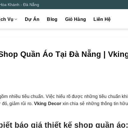
 Hòa Khánh - Đà Nẵng
ịch Vụ
Dự Án
Blog
Giỏ Hàng
Liên Hệ
 Shop Quần Áo Tại Đà Nẵng | Vkin
ồm nhiều tiêu chuẩn. Việc hiểu rõ được những tiêu chuẩn khi
 đó, giảm rủi ro.
Vking Decor
xin chia sẻ những thông tin hữu
iết báo giá thiết kế shop quần áo