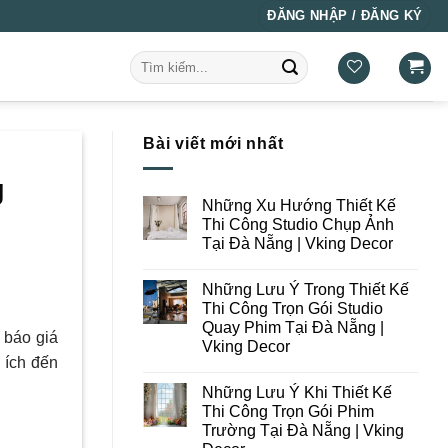
ĐĂNG NHẬP / ĐĂNG KÝ
Tìm
kiếm:
Bài viết mới nhất
g
Những Xu Hướng Thiết Kế
Thi Công Studio Chụp Ảnh
Tại Đà Nẵng | Vking Decor
Không
có
Những Lưu Ý Trong Thiết Kế
bình
luận
Thi Công Trọn Gói Studio
ở
Quay Phim Tại Đà Nẵng |
Những
 báo giá
Xu
Vking Decor
Hướng
 ích đến
Thiết
Không
Kế
có
Những Lưu Ý Khi Thiết Kế
Thi
bình
Công
luận
Thi Công Trọn Gói Phim
ở
Studio
Trường Tại Đà Nẵng | Vking
:
Những
Chụp
Lưu
Ảnh