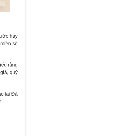
trước hay
 miền sẽ
iểu rằng
giá, quý
áo tại Đà
h.