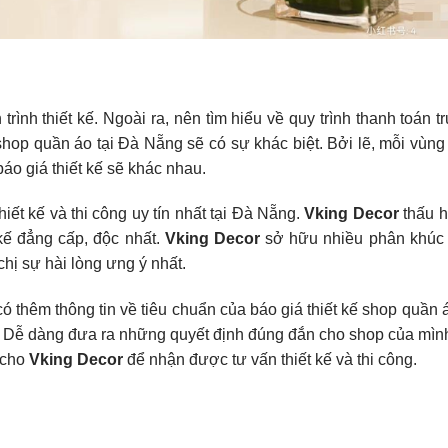
rình thiết kế. Ngoài ra, nên tìm hiểu về quy trình thanh toán 
 shop quần áo tại Đà Nẵng sẽ có sự khác biệt. Bởi lẽ, mỗi vùng
áo giá thiết kế sẽ khác nhau.
ết kế và thi công uy tín nhất tại Đà Nẵng.
Vking Decor
thấu h
kế đẳng cấp, độc nhất.
Vking Decor
sở hữu nhiều phân khúc 
hị sự hài lòng ưng ý nhất.
ó thêm thông tin về tiêu chuẩn của báo giá thiết kế shop quần 
c. Dễ dàng đưa ra những quyết định đúng đắn cho shop của mìn
ệ cho
Vking Decor
để nhận được tư vấn thiết kế và thi công.