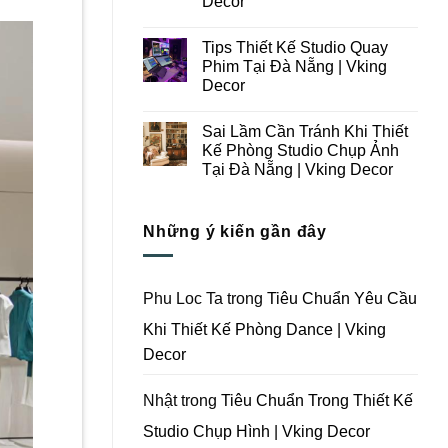
Decor
Ý
Tại
Trong
Không
Đà
Thiết
có
Nẵng
Tips Thiết Kế Studio Quay
Kế
bình
|
Thi
luận
Vking
Phim Tại Đà Nẵng | Vking
ở
Công
Decor
Decor
Những
Trọn
Lưu
Gói
Không
Ý
Studio
có
Khi
Quay
Sai Lầm Cần Tránh Khi Thiết
bình
Thiết
Phim
luận
Kế Phòng Studio Chụp Ảnh
Kế
Tại
ở
Thi
Đà
Tại Đà Nẵng | Vking Decor
Tips
Công
Nẵng
Thiết
Trọn
Không
|
Kế
Gói
có
Vking
Studio
Phim
bình
Decor
Quay
Những ý kiến gần đây
Trường
luận
Phim
ở
Tại
Tại
Sai
Đà
Đà
Lầm
Nẵng
Nẵng
Cần
|
|
Tránh
Vking
Phu Loc Ta
trong
Tiêu Chuẩn Yêu Cầu
Vking
Khi
Decor
Decor
Thiết
Khi Thiết Kế Phòng Dance | Vking
Kế
Phòng
Decor
Studio
Chụp
Ảnh
Tại
Nhật
trong
Tiêu Chuẩn Trong Thiết Kế
Đà
Nẵng
Studio Chụp Hình | Vking Decor
|