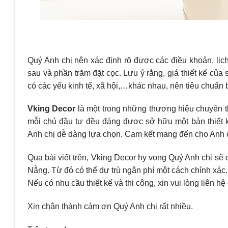
Quý Anh chị nên xác định rõ được các điều khoản, lịch t
sau và phần trăm đặt cọc. Lưu ý rằng, giá thiết kế của
có các yếu kinh tế, xã hội,…khác nhau, nên tiêu chuẩn b
Vking Decor
là một trong những thương hiệu chuyên thi
mỗi chủ đầu tư đều đáng được sở hữu một bản thiết 
Anh chị dễ dàng lựa chọn. Cam kết mang đến cho Anh c
Qua bài viết trên, Vking Decor hy vọng Quý Anh chị sẽ c
Nẵng. Từ đó có thể dự trù ngân phí một cách chính xá
Nếu có nhu cầu thiết kế và thi công, xin vui lòng liên h
Xin chân thành cảm ơn Quý Anh chị rất nhiều.