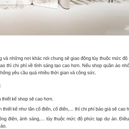
êng và những nơi khác nói chung sẽ giao động tùy thuộc mức độ 
o thì chi phí về tính sáng tạo cao hơn. Nếu shop quần áo nhỏ,
 không yêu cầu quá nhiều thời gian và công sức.
:
á thiết kế shop sẽ cao hơn.
iết kế như tân cổ điển, cổ điển,… thì chi phí báo giá sẽ cao 
thống điện, ánh sáng,… tùy thuộc mức độ phức tạp dự án. Điều
 áo.