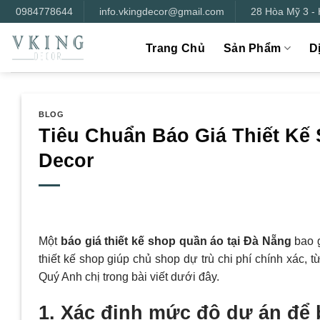
Bỏ
0984778644
info.vkingdecor@gmail.com
28 Hòa Mỹ 3 -
qua
nội
Trang Chủ
Sản Phẩm
D
dung
BLOG
Tiêu Chuẩn Báo Giá Thiết Kế
Decor
Một
báo giá thiết kế shop quần áo tại Đà Nẵng
bao g
thiết kế shop giúp chủ shop dự trù chi phí chính xác, từ
Quý Anh chị trong bài viết dưới đây.
1. Xác định mức độ dự án để b