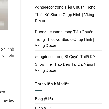
Vking
Decor
vkingdecor
trong
Tiêu Chuẩn Trong
Thiết Kế Studio Chụp Hình | Vking
Decor
Duong Le thanh
trong
Tiêu Chuẩn
Trong Thiết Kế Studio Chụp Hình |
Vking Decor
lớn, nhỏ
 chi phí
vkingdecor
trong
Bí Quyết Thiết Kế
Shop Thể Thao Đẹp Tại Đà Nẵng |
Vking Decor
Thư viện bài viết
hơn.
Blog
(816)
 này tác
Dịch Vụ
(1)