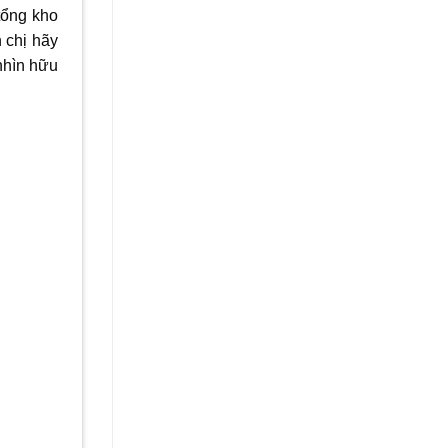
 tổng kho
 chị hãy
nhìn hữu