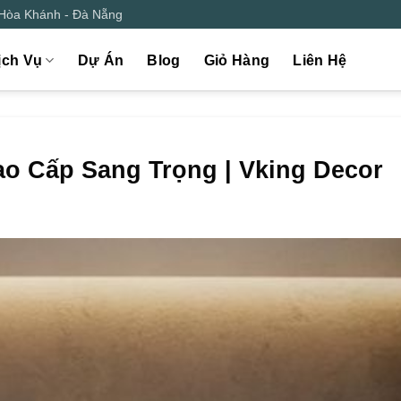
 Hòa Khánh - Đà Nẵng
ịch Vụ
Dự Án
Blog
Giỏ Hàng
Liên Hệ
o Cấp Sang Trọng | Vking Decor