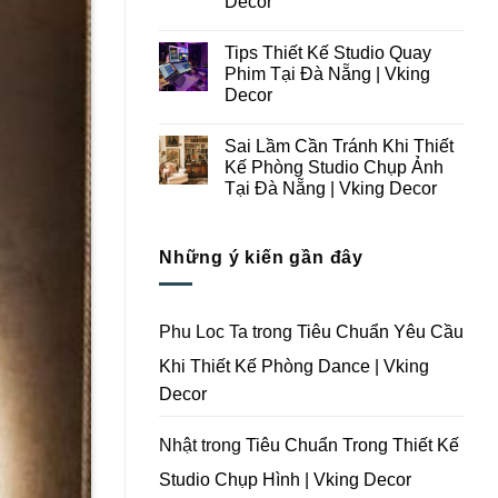
Decor
Ý
Tại
Trong
Không
Đà
Thiết
có
Nẵng
Tips Thiết Kế Studio Quay
Kế
bình
|
Thi
luận
Vking
Phim Tại Đà Nẵng | Vking
ở
Công
Decor
Decor
Những
Trọn
Lưu
Gói
Không
Ý
Studio
có
Khi
Quay
Sai Lầm Cần Tránh Khi Thiết
bình
Thiết
Phim
luận
Kế Phòng Studio Chụp Ảnh
Kế
Tại
ở
Thi
Đà
Tại Đà Nẵng | Vking Decor
Tips
Công
Nẵng
Thiết
Trọn
Không
|
Kế
Gói
có
Vking
Studio
Phim
bình
Decor
Quay
Những ý kiến gần đây
Trường
luận
Phim
ở
Tại
Tại
Sai
Đà
Đà
Lầm
Nẵng
Nẵng
Cần
|
|
Tránh
Vking
Phu Loc Ta
trong
Tiêu Chuẩn Yêu Cầu
Vking
Khi
Decor
Decor
Thiết
Khi Thiết Kế Phòng Dance | Vking
Kế
Phòng
Decor
Studio
Chụp
Ảnh
Tại
Nhật
trong
Tiêu Chuẩn Trong Thiết Kế
Đà
Nẵng
Studio Chụp Hình | Vking Decor
|