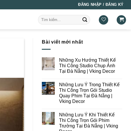
ĐĂNG NHẬP / ĐĂNG KÝ
Tìm
kiếm:
Bài viết mới nhất
Những Xu Hướng Thiết Kế
Thi Công Studio Chụp Ảnh
Tại Đà Nẵng | Vking Decor
Không
có
Những Lưu Ý Trong Thiết Kế
bình
luận
Thi Công Trọn Gói Studio
ở
Quay Phim Tại Đà Nẵng |
Những
Xu
Vking Decor
Hướng
Thiết
Không
Kế
có
Những Lưu Ý Khi Thiết Kế
Thi
bình
Công
luận
Thi Công Trọn Gói Phim
ở
Studio
Trường Tại Đà Nẵng | Vking
Những
Chụp
Lưu
Ảnh