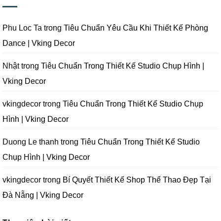
Nẵng
Phim
Phim
Sai
|
Trường
Tại
Lầm
Vking
Tại
Đà
Cần
Decor
Đà
Nẵng
Tránh
Phu Loc Ta
trong
Tiêu Chuẩn Yêu Cầu Khi Thiết Kế Phòng
Nẵng
|
Khi
|
Vking
Thiết
Dance | Vking Decor
Vking
Decor
Kế
Decor
Phòng
Studio
Chụp
Nhật
trong
Tiêu Chuẩn Trong Thiết Kế Studio Chụp Hình |
Ảnh
Tại
Vking Decor
Đà
Nẵng
|
Vking
vkingdecor
trong
Tiêu Chuẩn Trong Thiết Kế Studio Chụp
Decor
Hình | Vking Decor
Duong Le thanh
trong
Tiêu Chuẩn Trong Thiết Kế Studio
Chụp Hình | Vking Decor
vkingdecor
trong
Bí Quyết Thiết Kế Shop Thể Thao Đẹp Tại
Đà Nẵng | Vking Decor