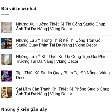
Bài viết mới nhất
Những Xu Hướng Thiết Kế Thi Công Studio Chụp
Ảnh Tại Đà Nẵng | Vking Decor
Không
có
Những Lưu Ý Trong Thiết Kế Thi Công Trọn Gói
bình
luận
Studio Quay Phim Tại Đà Nẵng | Vking Decor
ở
Những
Không
Xu
có
Những Lưu Ý Khi Thiết Kế Thi Công Trọn Gói Phim
Hướng
bình
Thiết
luận
Trường Tại Đà Nẵng | Vking Decor
Kế
ở
Thi
Những
Không
Công
Lưu
có
Tips Thiết Kế Studio Quay Phim Tại Đà Nẵng | Vking
Studio
Ý
bình
Chụp
Trong
luận
Decor
Ảnh
Thiết
ở
Tại
Kế
Những
Không
Đà
Thi
Lưu
có
Sai Lầm Cần Tránh Khi Thiết Kế Phòng Studio Chụp
Nẵng
Công
Ý
bình
|
Trọn
Khi
luận
Ảnh Tại Đà Nẵng | Vking Decor
Vking
Gói
Thiết
ở
Decor
Studio
Kế
Tips
Không
Quay
Thi
Thiết
có
Phim
Công
Kế
bình
Tại
Trọn
Studio
Những ý kiến gần đây
luận
Đà
Gói
Quay
ở