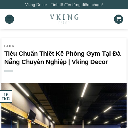
Bỏ
Vking Decor - Tinh tế đến từng điểm chạm!
qua
nội
dung
BLOG
Tiêu Chuẩn Thiết Kế Phòng Gym Tại Đà
Nẵng Chuyên Nghiệp | Vking Decor
16
Th11