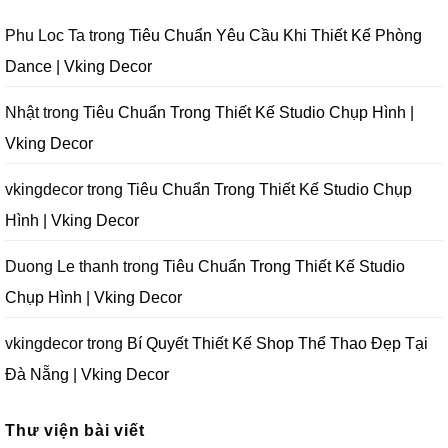
|
Trường
Tại
Lầm
Vking
Tại
Đà
Cần
Decor
Đà
Nẵng
Tránh
Phu Loc Ta
trong
Tiêu Chuẩn Yêu Cầu Khi Thiết Kế Phòng
Nẵng
|
Khi
|
Vking
Thiết
Dance | Vking Decor
Vking
Decor
Kế
Decor
Phòng
Studio
Chụp
Nhật
trong
Tiêu Chuẩn Trong Thiết Kế Studio Chụp Hình |
Ảnh
Tại
Vking Decor
Đà
Nẵng
|
Vking
vkingdecor
trong
Tiêu Chuẩn Trong Thiết Kế Studio Chụp
Decor
Hình | Vking Decor
Duong Le thanh
trong
Tiêu Chuẩn Trong Thiết Kế Studio
Chụp Hình | Vking Decor
vkingdecor
trong
Bí Quyết Thiết Kế Shop Thể Thao Đẹp Tại
Đà Nẵng | Vking Decor
Thư viện bài viết