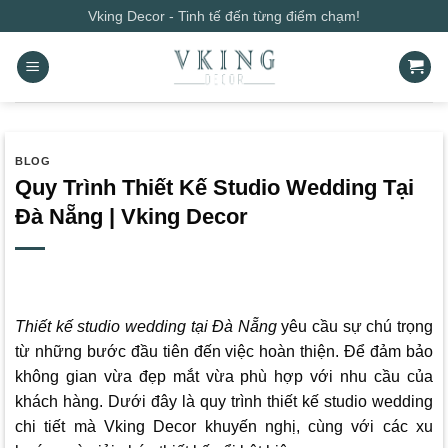
Bỏ
Vking Decor - Tinh tế đến từng điểm chạm!
qua
nội
dung
BLOG
Quy Trình Thiết Kế Studio Wedding Tại
Đà Nẵng | Vking Decor
Thiết kế studio wedding tại Đà Nẵng
yêu cầu sự chú trọng
từ những bước đầu tiên đến việc hoàn thiện. Để đảm bảo
không gian vừa đẹp mắt vừa phù hợp với nhu cầu của
khách hàng. Dưới đây là quy trình thiết kế studio wedding
chi tiết mà
Vking Decor
khuyến nghị, cùng với các xu