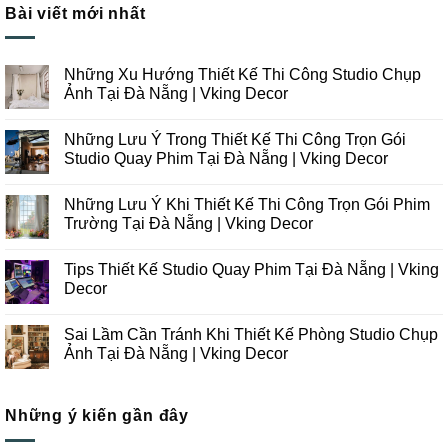
Bài viết mới nhất
Những Xu Hướng Thiết Kế Thi Công Studio Chụp
Ảnh Tại Đà Nẵng | Vking Decor
Không
có
Những Lưu Ý Trong Thiết Kế Thi Công Trọn Gói
bình
luận
Studio Quay Phim Tại Đà Nẵng | Vking Decor
ở
Những
Không
Xu
có
Những Lưu Ý Khi Thiết Kế Thi Công Trọn Gói Phim
Hướng
bình
Thiết
luận
Trường Tại Đà Nẵng | Vking Decor
Kế
ở
Thi
Những
Không
Công
Lưu
có
Tips Thiết Kế Studio Quay Phim Tại Đà Nẵng | Vking
Studio
Ý
bình
Chụp
Trong
luận
Decor
Ảnh
Thiết
ở
Tại
Kế
Những
Không
Đà
Thi
Lưu
có
Sai Lầm Cần Tránh Khi Thiết Kế Phòng Studio Chụp
Nẵng
Công
Ý
bình
|
Trọn
Khi
luận
Ảnh Tại Đà Nẵng | Vking Decor
Vking
Gói
Thiết
ở
Decor
Studio
Kế
Tips
Không
Quay
Thi
Thiết
có
Phim
Công
Kế
bình
Tại
Trọn
Studio
Những ý kiến gần đây
luận
Đà
Gói
Quay
ở
Nẵng
Phim
Phim
Sai