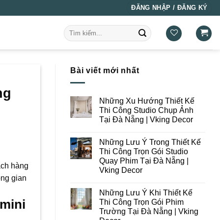
ĐĂNG NHẬP / ĐĂNG KÝ
Tìm
kiếm:
Bài viết mới nhất
ng
Những Xu Hướng Thiết Kế
Thi Công Studio Chụp Ảnh
Tại Đà Nẵng | Vking Decor
Không
có
Những Lưu Ý Trong Thiết Kế
bình
luận
Thi Công Trọn Gói Studio
ở
Quay Phim Tại Đà Nẵng |
Những
ách hàng
Xu
Vking Decor
Hướng
ông gian
Thiết
Không
Kế
có
Những Lưu Ý Khi Thiết Kế
Thi
bình
Công
luận
 mini
Thi Công Trọn Gói Phim
ở
Studio
Trường Tại Đà Nẵng | Vking
Những
Chụp
Lưu
Ảnh