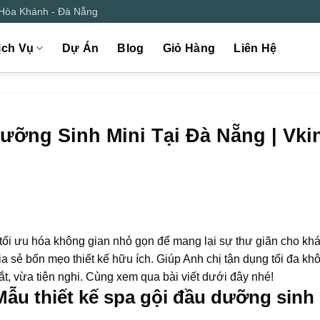
 Hòa Khánh - Đà Nẵng
ịch Vụ
Dự Án
Blog
Giỏ Hàng
Liên Hệ
ưỡng Sinh Mini Tại Đà Nẵng | Vki
tối ưu hóa không gian nhỏ gọn để mang lại sự thư giãn cho kh
a sẻ bốn mẹo thiết kế hữu ích. Giúp Anh chị tận dụng tối đa kh
t, vừa tiện nghi. Cùng xem qua bài viết dưới đây nhé!
 Mẫu thiết kế spa gội đầu dưỡng sinh