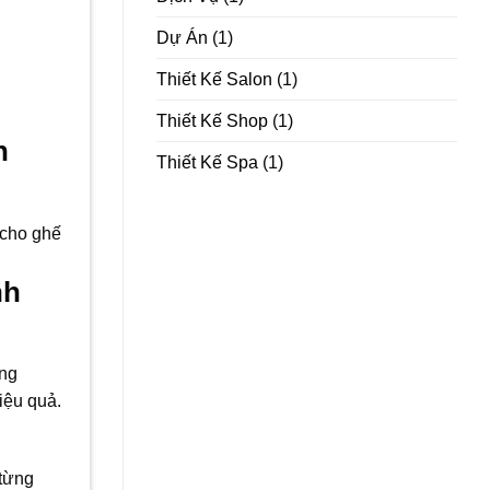
Dự Án
(1)
Thiết Kế Salon
(1)
Thiết Kế Shop
(1)
h
Thiết Kế Spa
(1)
 cho ghế
nh
ăng
iệu quả.
 từng