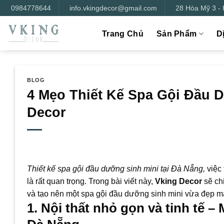
Bỏ
0984778644
info.vkingdecor@gmail.com
28 Hòa Mỹ 3 -
qua
nội
Trang Chủ
Sản Phẩm
D
dung
BLOG
4 Mẹo Thiết Kế Spa Gội Đầu D
Decor
Thiết kế spa gội đầu dưỡng sinh mini tại Đà Nẵng,
việc 
là rất quan trọng. Trong bài viết này,
Vking Decor
sẽ chi
và tạo nên một spa gội đầu dưỡng sinh mini vừa đẹp mắ
1. Nội thất nhỏ gọn và tinh tế –