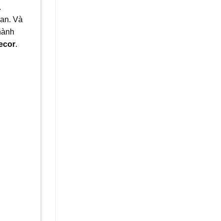
.
ian. Và
hành
ecor
.