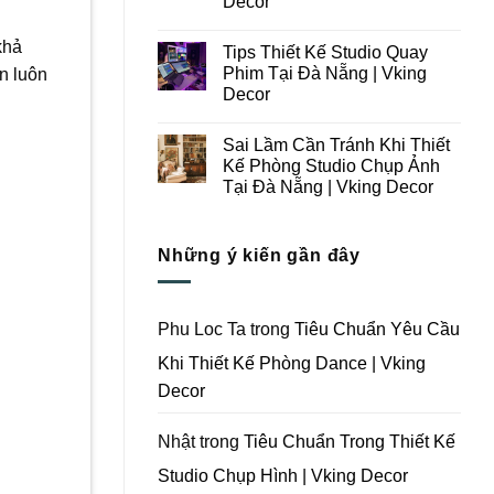
Decor
Ý
Tại
Trong
Không
Đà
Thiết
có
Nẵng
khả
Tips Thiết Kế Studio Quay
Kế
bình
|
Thi
luận
Vking
Phim Tại Đà Nẵng | Vking
an luôn
ở
Công
Decor
Decor
Những
Trọn
Lưu
Gói
Không
Ý
Studio
có
Khi
Quay
Sai Lầm Cần Tránh Khi Thiết
bình
Thiết
Phim
luận
Kế Phòng Studio Chụp Ảnh
Kế
Tại
ở
Thi
Đà
Tại Đà Nẵng | Vking Decor
Tips
Công
Nẵng
Thiết
Trọn
Không
|
Kế
Gói
có
Vking
Studio
Phim
bình
Decor
Quay
Những ý kiến gần đây
Trường
luận
Phim
ở
Tại
Tại
Sai
Đà
Đà
Lầm
Nẵng
Nẵng
Cần
|
|
Tránh
Vking
Phu Loc Ta
trong
Tiêu Chuẩn Yêu Cầu
Vking
Khi
Decor
Decor
Thiết
Khi Thiết Kế Phòng Dance | Vking
Kế
Phòng
Decor
Studio
Chụp
Ảnh
Tại
Nhật
trong
Tiêu Chuẩn Trong Thiết Kế
Đà
Nẵng
Studio Chụp Hình | Vking Decor
|