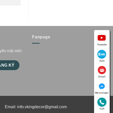
Fanpage
Youtube
uyến mãi mới
Zalo
Email
Messenger
Email:
info.vkingdecor@gmail.com
Call