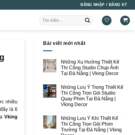
ĐĂNG NHẬP / ĐĂNG KÝ
Tìm
kiếm:
Bài viết mới nhất
ng
Những Xu Hướng Thiết Kế
Thi Công Studio Chụp Ảnh
Tại Đà Nẵng | Vking Decor
Không
có
Những Lưu Ý Trong Thiết Kế
bình
luận
Thi Công Trọn Gói Studio
ở
Quay Phim Tại Đà Nẵng |
Những
ợc nhiều
Xu
Vking Decor
Hướng
đây là 6
Thiết
Không
Kế
có
ủa
Vking
Những Lưu Ý Khi Thiết Kế
Thi
bình
Công
luận
Thi Công Trọn Gói Phim
ở
Studio
Trường Tại Đà Nẵng | Vking
Những
Chụp
Lưu
Ảnh