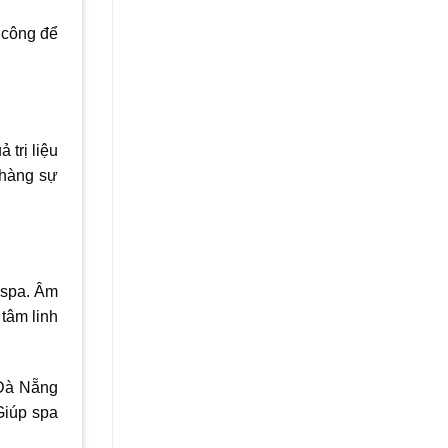
 công để
trị liệu
 hàng sự
 spa. Âm
tâm linh
 Đà Nẵng
Giúp spa