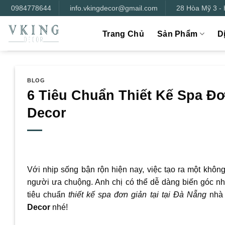
Bỏ
0984778644
info.vkingdecor@gmail.com
28 Hòa Mỹ 3 -
qua
nội
Trang Chủ
Sản Phẩm
D
dung
BLOG
6 Tiêu Chuẩn Thiết Kế Spa Đơ
Decor
Với nhịp sống bận rộn hiện nay, việc tạo ra một khôn
người ưa chuộng. Anh chị có thể dễ dàng biến góc nhỏ
tiêu chuẩn
thiết kế spa đơn giản tại tại Đà Nẵng
nhà
Decor
nhé!