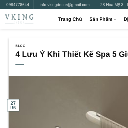
Bỏ
0984778644
info.vkingdecor@gmail.com
28 Hòa Mỹ 3 -
qua
nội
Trang Chủ
Sản Phẩm
D
dung
BLOG
4 Lưu Ý Khi Thiết Kế Spa 5 G
27
Th8