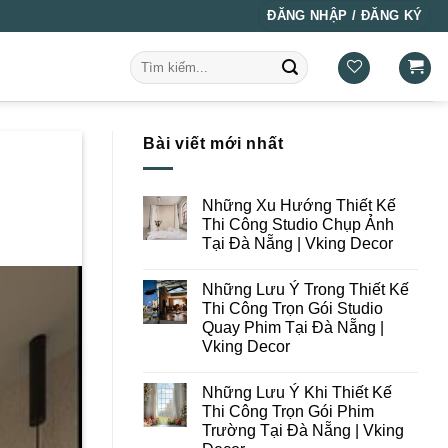
ĐĂNG NHẬP / ĐĂNG KÝ
Tìm
kiếm:
Bài viết mới nhất
Những Xu Hướng Thiết Kế
Thi Công Studio Chụp Ảnh
Tại Đà Nẵng | Vking Decor
Không
có
Những Lưu Ý Trong Thiết Kế
bình
luận
Thi Công Trọn Gói Studio
ở
Quay Phim Tại Đà Nẵng |
Những
Xu
Vking Decor
Hướng
Thiết
Không
Kế
có
Những Lưu Ý Khi Thiết Kế
Thi
bình
Công
luận
Thi Công Trọn Gói Phim
ở
Studio
Trường Tại Đà Nẵng | Vking
Những
Chụp
Lưu
Ảnh