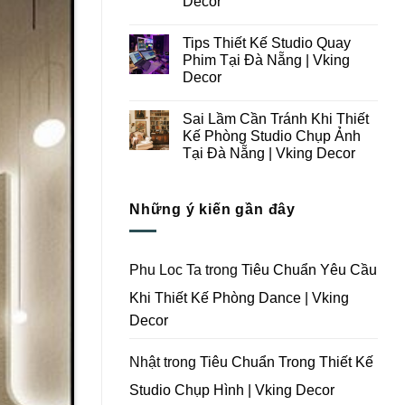
Decor
Ý
Tại
Trong
Không
Đà
Thiết
có
Nẵng
Tips Thiết Kế Studio Quay
Kế
bình
|
Thi
luận
Vking
Phim Tại Đà Nẵng | Vking
ở
Công
Decor
Decor
Những
Trọn
Lưu
Gói
Không
Ý
Studio
có
Khi
Quay
Sai Lầm Cần Tránh Khi Thiết
bình
Thiết
Phim
luận
Kế Phòng Studio Chụp Ảnh
Kế
Tại
ở
Thi
Đà
Tại Đà Nẵng | Vking Decor
Tips
Công
Nẵng
Thiết
Trọn
Không
|
Kế
Gói
có
Vking
Studio
Phim
bình
Decor
Quay
Những ý kiến gần đây
Trường
luận
Phim
ở
Tại
Tại
Sai
Đà
Đà
Lầm
Nẵng
Nẵng
Cần
|
|
Tránh
Vking
Phu Loc Ta
trong
Tiêu Chuẩn Yêu Cầu
Vking
Khi
Decor
Decor
Thiết
Khi Thiết Kế Phòng Dance | Vking
Kế
Phòng
Decor
Studio
Chụp
Ảnh
Tại
Nhật
trong
Tiêu Chuẩn Trong Thiết Kế
Đà
Nẵng
Studio Chụp Hình | Vking Decor
|