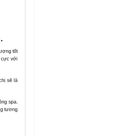
.
tượng tốt
 cực với
hị sẽ là
ông spa.
ng tương