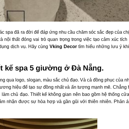
ác spa đã ra đời để đáp ứng nhu cầu chăm sóc sắc đẹp của ch
 nội thất đóng vai trò quan trọng trong việc tạo cảm xúc tích
dụng dịch vụ. Hãy cùng
Vking Decor
tìm hiểu những lưu ý kh
ết kế spa 5 giường ở Đà Nẵng.
ông qua logo, slogan, màu sắc chủ đạo. Và cả đồng phục của nh
thương hiệu để tạo sự đồng nhất và ấn tượng mạnh mẽ. Chẳng 
 làm chủ đạo. Thiết kế không gian nên bao gồm hệ thống cửa
cảm nhận được sự hòa hợp và gần gũi với thiên nhiên. Phản 