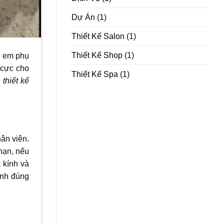
Dự Án
(1)
Thiết Kế Salon
(1)
Thiết Kế Shop
(1)
ị em phụ
 cực cho
Thiết Kế Spa
(1)
i
thiết kế
ân viên.
hạn, nếu
 kính và
ánh đúng