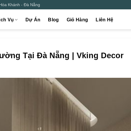
 Hòa Khánh - Đà Nẵng
ịch Vụ
Dự Án
Blog
Giỏ Hàng
Liên Hệ
iường Tại Đà Nẵng | Vking Decor