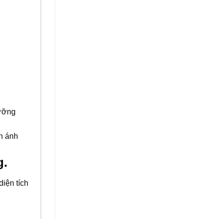
dưỡng
nh ánh
g.
diện tích