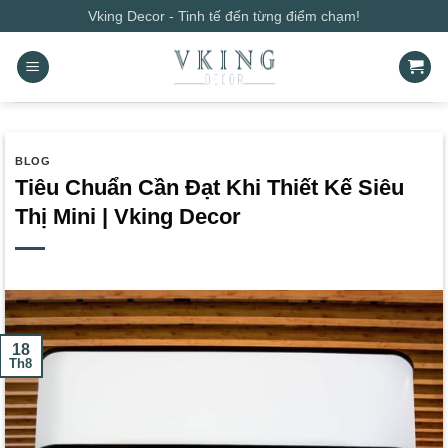
Bỏ
Vking Decor - Tinh tế đến từng điểm chạm!
qua
nội
dung
BLOG
Tiêu Chuẩn Cần Đạt Khi Thiết Kế Siêu
Thị Mini | Vking Decor
18
Th8