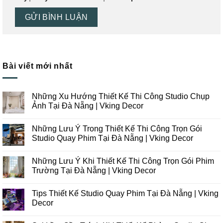
Bài viết mới nhất
Những Xu Hướng Thiết Kế Thi Công Studio Chụp
Ảnh Tại Đà Nẵng | Vking Decor
Không
có
Những Lưu Ý Trong Thiết Kế Thi Công Trọn Gói
bình
luận
Studio Quay Phim Tại Đà Nẵng | Vking Decor
ở
Những
Không
Xu
có
Những Lưu Ý Khi Thiết Kế Thi Công Trọn Gói Phim
Hướng
bình
Thiết
luận
Trường Tại Đà Nẵng | Vking Decor
Kế
ở
Thi
Những
Không
Công
Lưu
có
Tips Thiết Kế Studio Quay Phim Tại Đà Nẵng | Vking
Studio
Ý
bình
Chụp
Trong
luận
Decor
Ảnh
Thiết
ở
Tại
Kế
Những
Không
Đà
Thi
Lưu
có