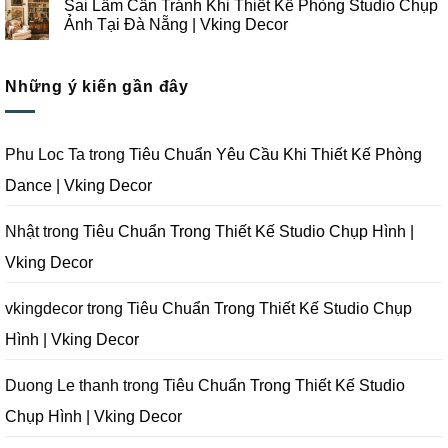
Sai Lầm Cần Tránh Khi Thiết Kế Phòng Studio Chụp
Nẵng
Công
Ý
bình
|
Trọn
Khi
luận
Ảnh Tại Đà Nẵng | Vking Decor
Vking
Gói
Thiết
ở
Decor
Studio
Kế
Tips
Không
Quay
Thi
Thiết
có
Phim
Công
Kế
bình
Tại
Trọn
Studio
Những ý kiến gần đây
luận
Đà
Gói
Quay
ở
Nẵng
Phim
Phim
Sai
|
Trường
Tại
Lầm
Vking
Tại
Đà
Cần
Decor
Đà
Nẵng
Tránh
Phu Loc Ta
trong
Tiêu Chuẩn Yêu Cầu Khi Thiết Kế Phòng
Nẵng
|
Khi
|
Vking
Thiết
Dance | Vking Decor
Vking
Decor
Kế
Decor
Phòng
Studio
Chụp
Nhật
trong
Tiêu Chuẩn Trong Thiết Kế Studio Chụp Hình |
Ảnh
Tại
Vking Decor
Đà
Nẵng
|
Vking
vkingdecor
trong
Tiêu Chuẩn Trong Thiết Kế Studio Chụp
Decor
Hình | Vking Decor
Duong Le thanh
trong
Tiêu Chuẩn Trong Thiết Kế Studio
Chụp Hình | Vking Decor