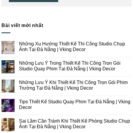
Bài viết mới nhất
Những Xu Hướng Thiết Kế Thi Công Studio Chụp
Ảnh Tại Đà Nẵng | Vking Decor
Không
có
Những Lưu Ý Trong Thiết Kế Thi Công Trọn Gói
bình
luận
Studio Quay Phim Tại Đà Nẵng | Vking Decor
ở
Những
Không
Xu
có
Những Lưu Ý Khi Thiết Kế Thi Công Trọn Gói Phim
Hướng
bình
Thiết
luận
Trường Tại Đà Nẵng | Vking Decor
Kế
ở
Thi
Những
Không
Công
Lưu
có
Tips Thiết Kế Studio Quay Phim Tại Đà Nẵng | Vking
Studio
Ý
bình
Chụp
Trong
luận
Decor
Ảnh
Thiết
ở
Tại
Kế
Những
Không
Đà
Thi
Lưu
có
Sai Lầm Cần Tránh Khi Thiết Kế Phòng Studio Chụp
Nẵng
Công
Ý
bình
|
Trọn
Khi
luận
Ảnh Tại Đà Nẵng | Vking Decor
Vking
Gói
Thiết
ở
Decor
Studio
Kế
Tips
Không