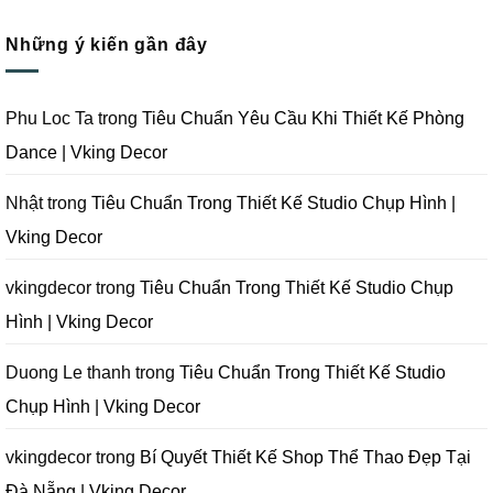
Quay
Thi
Thiết
có
Phim
Công
Kế
bình
Tại
Trọn
Studio
Những ý kiến gần đây
luận
Đà
Gói
Quay
ở
Nẵng
Phim
Phim
Sai
|
Trường
Tại
Lầm
Vking
Tại
Đà
Cần
Decor
Đà
Nẵng
Tránh
Phu Loc Ta
trong
Tiêu Chuẩn Yêu Cầu Khi Thiết Kế Phòng
Nẵng
|
Khi
|
Vking
Thiết
Dance | Vking Decor
Vking
Decor
Kế
Decor
Phòng
Studio
Chụp
Nhật
trong
Tiêu Chuẩn Trong Thiết Kế Studio Chụp Hình |
Ảnh
Tại
Vking Decor
Đà
Nẵng
|
Vking
vkingdecor
trong
Tiêu Chuẩn Trong Thiết Kế Studio Chụp
Decor
Hình | Vking Decor
Duong Le thanh
trong
Tiêu Chuẩn Trong Thiết Kế Studio
Chụp Hình | Vking Decor
vkingdecor
trong
Bí Quyết Thiết Kế Shop Thể Thao Đẹp Tại
Đà Nẵng | Vking Decor