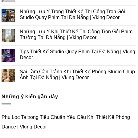
Không
có
Những Lưu Ý Trong Thiết Kế Thi Công Trọn Gói
bình
luận
Studio Quay Phim Tại Đà Nẵng | Vking Decor
ở
Những
Không
Xu
có
Những Lưu Ý Khi Thiết Kế Thi Công Trọn Gói Phim
Hướng
bình
Thiết
luận
Trường Tại Đà Nẵng | Vking Decor
Kế
ở
Thi
Những
Không
Công
Lưu
có
Tips Thiết Kế Studio Quay Phim Tại Đà Nẵng | Vking
Studio
Ý
bình
Chụp
Trong
luận
Decor
Ảnh
Thiết
ở
Tại
Kế
Những
Không
Đà
Thi
Lưu
có
Sai Lầm Cần Tránh Khi Thiết Kế Phòng Studio Chụp
Nẵng
Công
Ý
bình
|
Trọn
Khi
luận
Ảnh Tại Đà Nẵng | Vking Decor
Vking
Gói
Thiết
ở
Decor
Studio
Kế
Tips
Không
Quay
Thi
Thiết
có
Phim
Công
Kế
bình
Tại
Trọn
Studio
Những ý kiến gần đây
luận
Đà
Gói
Quay
ở
Nẵng
Phim
Phim
Sai
|
Trường
Tại
Lầm
Vking
Tại
Đà
Cần
Decor
Đà
Nẵng
Tránh
Phu Loc Ta
trong
Tiêu Chuẩn Yêu Cầu Khi Thiết Kế Phòng
Nẵng
|
Khi
|
Vking
Thiết
Dance | Vking Decor
Vking
Decor
Kế
Decor
Phòng
Studio