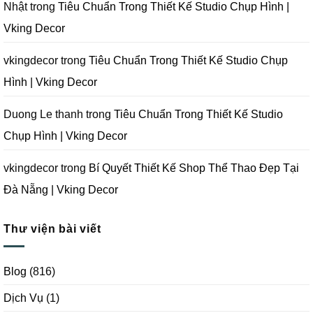
Chụp
Nhật
trong
Tiêu Chuẩn Trong Thiết Kế Studio Chụp Hình |
Ảnh
Tại
Vking Decor
Đà
Nẵng
|
Vking
vkingdecor
trong
Tiêu Chuẩn Trong Thiết Kế Studio Chụp
Decor
Hình | Vking Decor
Duong Le thanh
trong
Tiêu Chuẩn Trong Thiết Kế Studio
Chụp Hình | Vking Decor
vkingdecor
trong
Bí Quyết Thiết Kế Shop Thể Thao Đẹp Tại
Đà Nẵng | Vking Decor
Thư viện bài viết
Blog
(816)
Dịch Vụ
(1)