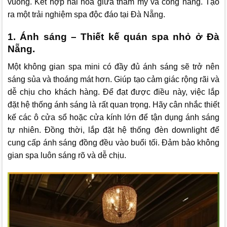
vuông. Kết hợp hài hòa giữa thẩm mỹ và công năng. Tạo
ra một trải nghiệm spa độc đáo tại Đà Nẵng.
1. Ánh sáng – Thiết kế quán spa nhỏ ở Đà
Nẵng.
Một không gian spa mini có đầy đủ ánh sáng sẽ trở nên
sáng sủa và thoáng mát hơn. Giúp tạo cảm giác rộng rãi và
dễ chịu cho khách hàng. Để đạt được điều này, việc lắp
đặt hệ thống ánh sáng là rất quan trọng. Hãy cân nhắc thiết
kế các ô cửa sổ hoặc cửa kính lớn để tận dụng ánh sáng
tự nhiên. Đồng thời, lắp đặt hệ thống đèn downlight để
cung cấp ánh sáng đồng đều vào buổi tối. Đảm bảo không
gian spa luôn sáng rõ và dễ chịu.