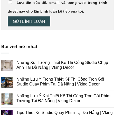
Lưu tên của tôi, email, và trang web trong trình
duyệt này cho lần bình luận kế tiếp của tôi.
Bài viết mới nhất
Những Xu Hướng Thiết Kế Thi Công Studio Chụp
Ảnh Tại Đà Nẵng | Vking Decor
Không
có
Những Lưu Ý Trong Thiết Kế Thi Công Trọn Gói
bình
luận
Studio Quay Phim Tại Đà Nẵng | Vking Decor
ở
Những
Không
Xu
có
Những Lưu Ý Khi Thiết Kế Thi Công Trọn Gói Phim
Hướng
bình
Thiết
luận
Trường Tại Đà Nẵng | Vking Decor
Kế
ở
Thi
Những
Không
Công
Lưu
có
Tips Thiết Kế Studio Quay Phim Tại Đà Nẵng | Vking
Studio
Ý
bình