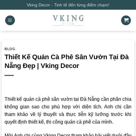
Bỏ
Vking Decor - Tinh tế đến từng điểm chạm!
qua
nội
dung
BLOG
Thiết Kế Quán Cà Phê Sân Vườn Tại Đà
Nẵng Đẹp | Vking Decor
Thiết kế quán cà phê sân vườn tại Đà Nẵng cần phân chia
không gian sao cho phù hợp với diện tích. Anh chị cần
tham khảo về lý thuyết và thực tiễn kỹ lưỡng trước khi
quyết định thiết kế, thi công quán cà phê của mình.
Mời Anh chị cùng
Vking Decor
tham khảo bài viết dưới đây