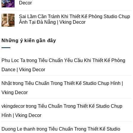
Chụp
Trong
luận
Decor
Ảnh
Thiết
ở
Tại
Kế
Những
Không
Đà
Thi
Lưu
có
Sai Lầm Cần Tránh Khi Thiết Kế Phòng Studio Chụp
Nẵng
Công
Ý
bình
|
Trọn
Khi
luận
Ảnh Tại Đà Nẵng | Vking Decor
Vking
Gói
Thiết
ở
Decor
Studio
Kế
Tips
Không
Quay
Thi
Thiết
có
Phim
Công
Kế
bình
Tại
Trọn
Studio
Những ý kiến gần đây
luận
Đà
Gói
Quay
ở
Nẵng
Phim
Phim
Sai
|
Trường
Tại
Lầm
Vking
Tại
Đà
Cần
Decor
Đà
Nẵng
Tránh
Phu Loc Ta
trong
Tiêu Chuẩn Yêu Cầu Khi Thiết Kế Phòng
Nẵng
|
Khi
|
Vking
Thiết
Dance | Vking Decor
Vking
Decor
Kế
Decor
Phòng
Studio
Chụp
Nhật
trong
Tiêu Chuẩn Trong Thiết Kế Studio Chụp Hình |
Ảnh
Tại
Vking Decor
Đà
Nẵng
|
Vking
vkingdecor
trong
Tiêu Chuẩn Trong Thiết Kế Studio Chụp
Decor
Hình | Vking Decor
Duong Le thanh
trong
Tiêu Chuẩn Trong Thiết Kế Studio