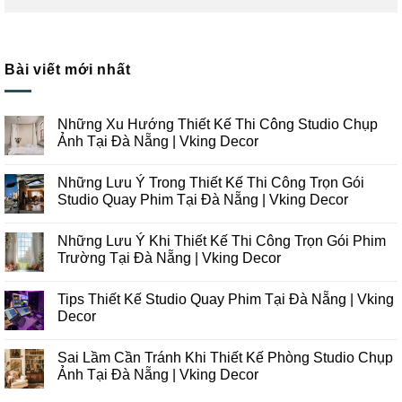
Bài viết mới nhất
Những Xu Hướng Thiết Kế Thi Công Studio Chụp
Ảnh Tại Đà Nẵng | Vking Decor
Không
có
Những Lưu Ý Trong Thiết Kế Thi Công Trọn Gói
bình
luận
Studio Quay Phim Tại Đà Nẵng | Vking Decor
ở
Những
Không
Xu
có
Những Lưu Ý Khi Thiết Kế Thi Công Trọn Gói Phim
Hướng
bình
Thiết
luận
Trường Tại Đà Nẵng | Vking Decor
Kế
ở
Thi
Những
Không
Công
Lưu
có
Tips Thiết Kế Studio Quay Phim Tại Đà Nẵng | Vking
Studio
Ý
bình
Chụp
Trong
luận
Decor
Ảnh
Thiết
ở
Tại
Kế
Những
Không
Đà
Thi
Lưu
có
Sai Lầm Cần Tránh Khi Thiết Kế Phòng Studio Chụp
Nẵng
Công
Ý
bình
|
Trọn
Khi
luận
Ảnh Tại Đà Nẵng | Vking Decor
Vking
Gói
Thiết
ở
Decor
Studio
Kế
Tips
Không