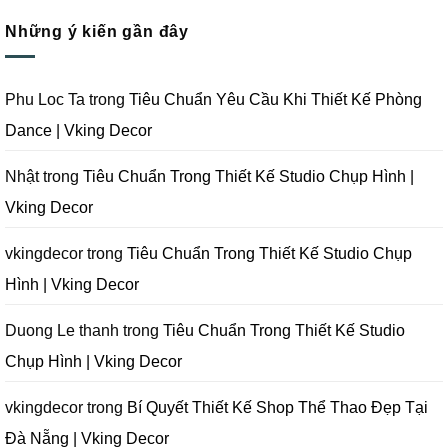
Quay
Thi
Thiết
có
Phim
Công
Kế
bình
Tại
Trọn
Studio
Những ý kiến gần đây
luận
Đà
Gói
Quay
ở
Nẵng
Phim
Phim
Sai
|
Trường
Tại
Lầm
Vking
Tại
Đà
Cần
Decor
Đà
Nẵng
Tránh
Phu Loc Ta
trong
Tiêu Chuẩn Yêu Cầu Khi Thiết Kế Phòng
Nẵng
|
Khi
|
Vking
Thiết
Dance | Vking Decor
Vking
Decor
Kế
Decor
Phòng
Studio
Chụp
Nhật
trong
Tiêu Chuẩn Trong Thiết Kế Studio Chụp Hình |
Ảnh
Tại
Vking Decor
Đà
Nẵng
|
Vking
vkingdecor
trong
Tiêu Chuẩn Trong Thiết Kế Studio Chụp
Decor
Hình | Vking Decor
Duong Le thanh
trong
Tiêu Chuẩn Trong Thiết Kế Studio
Chụp Hình | Vking Decor
vkingdecor
trong
Bí Quyết Thiết Kế Shop Thể Thao Đẹp Tại
Đà Nẵng | Vking Decor