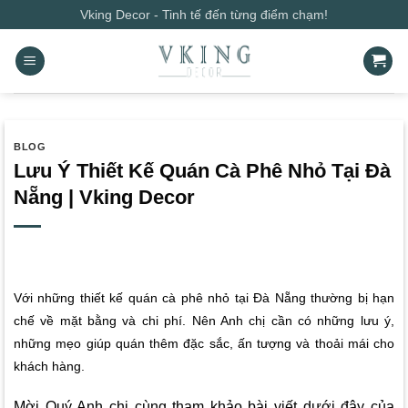
Bỏ
Vking Decor - Tinh tế đến từng điểm chạm!
qua
nội
dung
BLOG
Lưu Ý Thiết Kế Quán Cà Phê Nhỏ Tại Đà
Nẵng | Vking Decor
Với những thiết kế quán cà phê nhỏ tại Đà Nẵng thường bị hạn
chế về mặt bằng và chi phí. Nên Anh chị cần có những lưu ý,
những mẹo giúp quán thêm đặc sắc, ấn tượng và thoải mái cho
khách hàng.
Mời Quý Anh chị cùng tham khảo bài viết dưới đây của