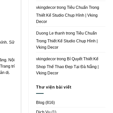
Vking
Decor
vkingdecor
trong
Tiêu Chuẩn Trong
Thiết Kế Studio Chụp Hình | Vking
Decor
Duong Le thanh
trong
Tiêu Chuẩn
Trong Thiết Kế Studio Chụp Hình |
kính. Sử
Vking Decor
vkingdecor
trong
Bí Quyết Thiết Kế
ăng. Nội
rang trí
Shop Thể Thao Đẹp Tại Đà Nẵng |
ản dị.
Vking Decor
Thư viện bài viết
Blog
(816)
Dịch Vụ
(1)