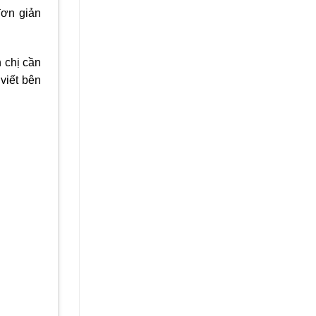
đơn giản
 chị cần
viết bên