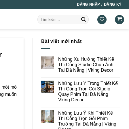
ĐĂNG NHẬP / ĐĂNG KÝ
Tìm
kiếm:
Bài viết mới nhất
r
Những Xu Hướng Thiết Kế
Thi Công Studio Chụp Ảnh
Tại Đà Nẵng | Vking Decor
Không
có
Những Lưu Ý Trong Thiết Kế
bình
ì một mô
luận
Thi Công Trọn Gói Studio
ở
Quay Phim Tại Đà Nẵng |
ung muốn
Những
Xu
Vking Decor
Hướng
Thiết
Không
Kế
có
Những Lưu Ý Khi Thiết Kế
Thi
bình
Công
luận
Thi Công Trọn Gói Phim
ở
Studio
Trường Tại Đà Nẵng | Vking
Những
Chụp
Lưu
Ảnh