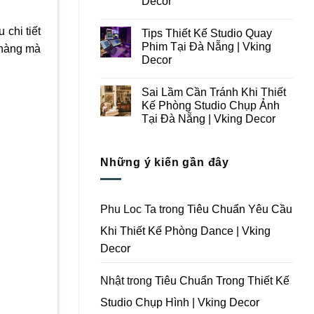
Decor
Ý
Tại
Trong
Không
Đà
Thiết
có
Nẵng
 chi tiết
Tips Thiết Kế Studio Quay
Kế
bình
|
Thi
luận
Vking
Phim Tại Đà Nẵng | Vking
h hàng mà
ở
Công
Decor
Decor
Những
Trọn
Lưu
Gói
Không
Ý
Studio
có
Khi
Quay
Sai Lầm Cần Tránh Khi Thiết
bình
Thiết
Phim
luận
Kế Phòng Studio Chụp Ảnh
Kế
Tại
ở
Thi
Đà
Tại Đà Nẵng | Vking Decor
Tips
Công
Nẵng
Thiết
Trọn
Không
|
Kế
Gói
có
Vking
Studio
Phim
bình
Decor
Quay
Những ý kiến gần đây
Trường
luận
Phim
ở
Tại
Tại
Sai
Đà
Đà
Lầm
Nẵng
Nẵng
Cần
|
|
Tránh
Vking
Phu Loc Ta
trong
Tiêu Chuẩn Yêu Cầu
Vking
Khi
Decor
Decor
Thiết
Khi Thiết Kế Phòng Dance | Vking
Kế
Phòng
Decor
Studio
Chụp
Ảnh
Tại
Nhật
trong
Tiêu Chuẩn Trong Thiết Kế
Đà
Nẵng
Studio Chụp Hình | Vking Decor
|