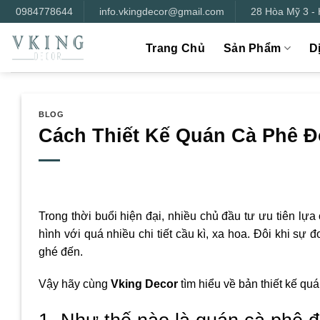
Bỏ
0984778644
info.vkingdecor@gmail.com
28 Hòa Mỹ 3 -
qua
nội
Trang Chủ
Sản Phẩm
D
dung
BLOG
Cách Thiết Kế Quán Cà Phê Đ
Trong thời buổi hiện đại, nhiều chủ đầu tư ưu tiên lự
hình với quá nhiều chi tiết cầu kì, xa hoa. Đôi khi s
ghé đến.
Vậy hãy cùng
Vking Decor
tìm hiểu về bản thiết kế quá