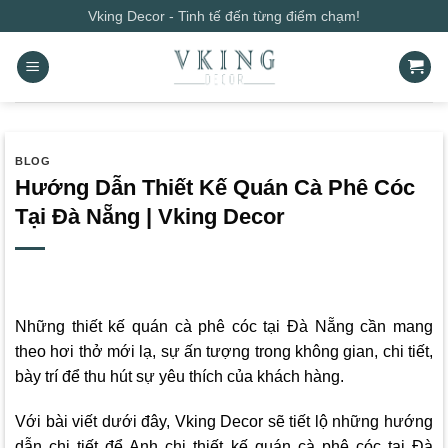
Bỏ
Vking Decor - Tinh tế đến từng điểm chạm!
qua
nội
dung
BLOG
Hướng Dẫn Thiết Kế Quán Cà Phê Cóc
Tại Đà Nẵng | Vking Decor
Những thiết kế quán cà phê cóc tại Đà Nẵng cần mang
theo hơi thở mới lạ, sự ấn tượng trong không gian, chi tiết,
bày trí để thu hút sự yêu thích của khách hàng.
Với bài viết dưới đây,
Vking Decor
sẽ tiết lộ những hướng
dẫn chi tiết để Anh chị thiết kế quán cà phê cóc tại Đà