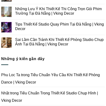
Những
Không
Xu
có
Những Lưu Ý Khi Thiết Kế Thi Công Trọn Gói Phim
Hướng
bình
Thiết
luận
Trường Tại Đà Nẵng | Vking Decor
Kế
ở
Thi
Những
Không
Công
Lưu
có
Tips Thiết Kế Studio Quay Phim Tại Đà Nẵng | Vking
Studio
Ý
bình
Chụp
Trong
luận
Decor
Ảnh
Thiết
ở
Tại
Kế
Những
Không
Đà
Thi
Lưu
có
Sai Lầm Cần Tránh Khi Thiết Kế Phòng Studio Chụp
Nẵng
Công
Ý
bình
|
Trọn
Khi
luận
Ảnh Tại Đà Nẵng | Vking Decor
Vking
Gói
Thiết
ở
Decor
Studio
Kế
Tips
Không
Quay
Thi
Thiết
có
Phim
Công
Kế
bình
Tại
Trọn
Studio
Những ý kiến gần đây
luận
Đà
Gói
Quay
ở
Nẵng
Phim
Phim
Sai
|
Trường
Tại
Lầm
Vking
Tại
Đà
Cần
Decor
Đà
Nẵng
Tránh
Phu Loc Ta
trong
Tiêu Chuẩn Yêu Cầu Khi Thiết Kế Phòng
Nẵng
|
Khi
|
Vking
Thiết
Dance | Vking Decor
Vking
Decor
Kế
Decor
Phòng
Studio
Chụp
Nhật
trong
Tiêu Chuẩn Trong Thiết Kế Studio Chụp Hình |
Ảnh
Tại
Vking Decor
Đà
Nẵng