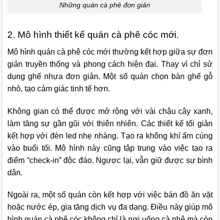
Những quán cà phê đơn giản
2. Mô hình thiết kế quán cà phê cóc mới.
Mô hình quán cà phê cóc mới thường kết hợp giữa sự đơn
giản truyền thống và phong cách hiện đại. Thay vì chỉ sử
dụng ghế nhựa đơn giản. Một số quán chọn bàn ghế gỗ
nhỏ, tạo cảm giác tinh tế hơn.
Không gian có thể được mở rộng với vài chậu cây xanh,
làm tăng sự gần gũi với thiên nhiên. Các thiết kế tối giản
kết hợp với đèn led nhẹ nhàng. Tạo ra không khí ấm cúng
vào buổi tối. Mô hình này cũng tập trung vào việc tạo ra
điểm “check-in” độc đáo. Ngược lại, vẫn giữ được sự bình
dân.
Ngoài ra, một số quán còn kết hợp với việc bán đồ ăn vặt
hoặc nước ép, gia tăng dịch vụ đa dạng. Điều này giúp mô
hình quán cà phê cóc không chỉ là nơi uống cà phê mà còn