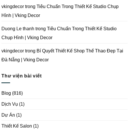
|
Vking
vkingdecor
trong
Tiêu Chuẩn Trong Thiết Kế Studio Chụp
Decor
Hình | Vking Decor
Duong Le thanh
trong
Tiêu Chuẩn Trong Thiết Kế Studio
Chụp Hình | Vking Decor
vkingdecor
trong
Bí Quyết Thiết Kế Shop Thể Thao Đẹp Tại
Đà Nẵng | Vking Decor
Thư viện bài viết
Blog
(816)
Dịch Vụ
(1)
Dự Án
(1)
Thiết Kế Salon
(1)