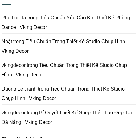
Nẵng
Phim
Phim
Sai
|
Trường
Tại
Lầm
Vking
Tại
Đà
Cần
Decor
Đà
Nẵng
Tránh
Phu Loc Ta
trong
Tiêu Chuẩn Yêu Cầu Khi Thiết Kế Phòng
Nẵng
|
Khi
|
Vking
Thiết
Dance | Vking Decor
Vking
Decor
Kế
Decor
Phòng
Studio
Chụp
Nhật
trong
Tiêu Chuẩn Trong Thiết Kế Studio Chụp Hình |
Ảnh
Tại
Vking Decor
Đà
Nẵng
|
Vking
vkingdecor
trong
Tiêu Chuẩn Trong Thiết Kế Studio Chụp
Decor
Hình | Vking Decor
Duong Le thanh
trong
Tiêu Chuẩn Trong Thiết Kế Studio
Chụp Hình | Vking Decor
vkingdecor
trong
Bí Quyết Thiết Kế Shop Thể Thao Đẹp Tại
Đà Nẵng | Vking Decor