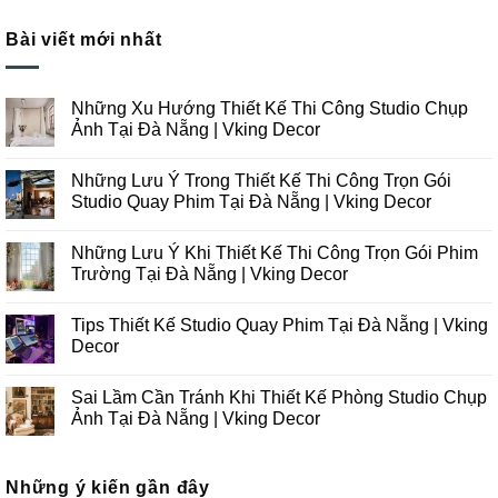
Bài viết mới nhất
Những Xu Hướng Thiết Kế Thi Công Studio Chụp
Ảnh Tại Đà Nẵng | Vking Decor
Không
có
Những Lưu Ý Trong Thiết Kế Thi Công Trọn Gói
bình
luận
Studio Quay Phim Tại Đà Nẵng | Vking Decor
ở
Những
Không
Xu
có
Những Lưu Ý Khi Thiết Kế Thi Công Trọn Gói Phim
Hướng
bình
Thiết
luận
Trường Tại Đà Nẵng | Vking Decor
Kế
ở
Thi
Những
Không
Công
Lưu
có
Tips Thiết Kế Studio Quay Phim Tại Đà Nẵng | Vking
Studio
Ý
bình
Chụp
Trong
luận
Decor
Ảnh
Thiết
ở
Tại
Kế
Những
Không
Đà
Thi
Lưu
có
Sai Lầm Cần Tránh Khi Thiết Kế Phòng Studio Chụp
Nẵng
Công
Ý
bình
|
Trọn
Khi
luận
Ảnh Tại Đà Nẵng | Vking Decor
Vking
Gói
Thiết
ở
Decor
Studio
Kế
Tips
Không
Quay
Thi
Thiết
có
Phim
Công
Kế
bình
Tại
Trọn
Studio
Những ý kiến gần đây
luận
Đà
Gói
Quay
ở