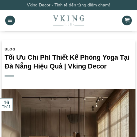
Bỏ
Vking Decor - Tinh tế đến từng điểm chạm!
qua
nội
dung
BLOG
Tối Ưu Chi Phí Thiết Kế Phòng Yoga Tại
Đà Nẵng Hiệu Quả | Vking Decor
16
Th11