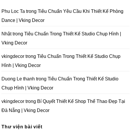
|
Trường
Tại
Lầm
Vking
Tại
Đà
Cần
Decor
Đà
Nẵng
Tránh
Phu Loc Ta
trong
Tiêu Chuẩn Yêu Cầu Khi Thiết Kế Phòng
Nẵng
|
Khi
|
Vking
Thiết
Dance | Vking Decor
Vking
Decor
Kế
Decor
Phòng
Studio
Chụp
Nhật
trong
Tiêu Chuẩn Trong Thiết Kế Studio Chụp Hình |
Ảnh
Tại
Vking Decor
Đà
Nẵng
|
Vking
vkingdecor
trong
Tiêu Chuẩn Trong Thiết Kế Studio Chụp
Decor
Hình | Vking Decor
Duong Le thanh
trong
Tiêu Chuẩn Trong Thiết Kế Studio
Chụp Hình | Vking Decor
vkingdecor
trong
Bí Quyết Thiết Kế Shop Thể Thao Đẹp Tại
Đà Nẵng | Vking Decor
Thư viện bài viết