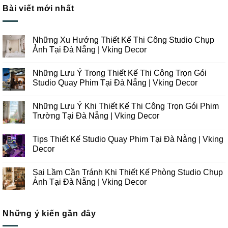
Bài viết mới nhất
Những Xu Hướng Thiết Kế Thi Công Studio Chụp
Ảnh Tại Đà Nẵng | Vking Decor
Không
có
Những Lưu Ý Trong Thiết Kế Thi Công Trọn Gói
bình
luận
Studio Quay Phim Tại Đà Nẵng | Vking Decor
ở
Những
Không
Xu
có
Những Lưu Ý Khi Thiết Kế Thi Công Trọn Gói Phim
Hướng
bình
Thiết
luận
Trường Tại Đà Nẵng | Vking Decor
Kế
ở
Thi
Những
Không
Công
Lưu
có
Tips Thiết Kế Studio Quay Phim Tại Đà Nẵng | Vking
Studio
Ý
bình
Chụp
Trong
luận
Decor
Ảnh
Thiết
ở
Tại
Kế
Những
Không
Đà
Thi
Lưu
có
Sai Lầm Cần Tránh Khi Thiết Kế Phòng Studio Chụp
Nẵng
Công
Ý
bình
|
Trọn
Khi
luận
Ảnh Tại Đà Nẵng | Vking Decor
Vking
Gói
Thiết
ở
Decor
Studio
Kế
Tips
Không
Quay
Thi
Thiết
có
Phim
Công
Kế
bình
Tại
Trọn
Studio
Những ý kiến gần đây
luận
Đà
Gói
Quay
ở
Nẵng
Phim
Phim
Sai