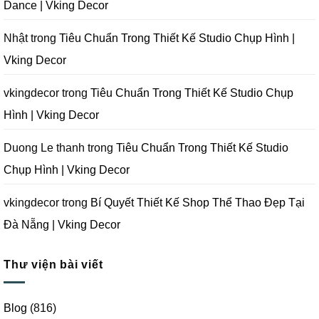
Dance | Vking Decor
Vking
Decor
Kế
Decor
Phòng
Studio
Chụp
Nhật
trong
Tiêu Chuẩn Trong Thiết Kế Studio Chụp Hình |
Ảnh
Tại
Vking Decor
Đà
Nẵng
|
Vking
vkingdecor
trong
Tiêu Chuẩn Trong Thiết Kế Studio Chụp
Decor
Hình | Vking Decor
Duong Le thanh
trong
Tiêu Chuẩn Trong Thiết Kế Studio
Chụp Hình | Vking Decor
vkingdecor
trong
Bí Quyết Thiết Kế Shop Thể Thao Đẹp Tại
Đà Nẵng | Vking Decor
Thư viện bài viết
Blog
(816)