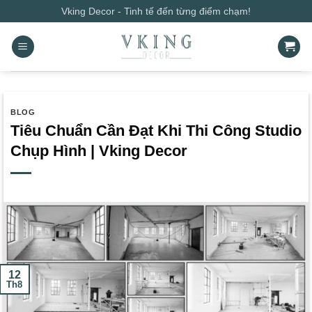
Bỏ
Vking Decor - Tinh tế đến từng điểm chạm!
qua
nội
dung
BLOG
Tiêu Chuẩn Cần Đạt Khi Thi Công Studio
Chụp Hình | Vking Decor
12
Th8