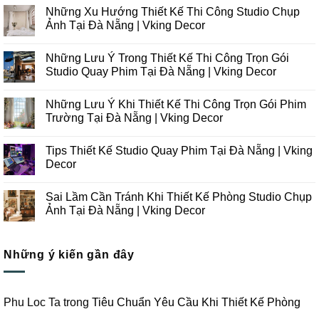
Những Xu Hướng Thiết Kế Thi Công Studio Chụp
Ảnh Tại Đà Nẵng | Vking Decor
Không
có
Những Lưu Ý Trong Thiết Kế Thi Công Trọn Gói
bình
luận
Studio Quay Phim Tại Đà Nẵng | Vking Decor
ở
Những
Không
Xu
có
Những Lưu Ý Khi Thiết Kế Thi Công Trọn Gói Phim
Hướng
bình
Thiết
luận
Trường Tại Đà Nẵng | Vking Decor
Kế
ở
Thi
Những
Không
Công
Lưu
có
Tips Thiết Kế Studio Quay Phim Tại Đà Nẵng | Vking
Studio
Ý
bình
Chụp
Trong
luận
Decor
Ảnh
Thiết
ở
Tại
Kế
Những
Không
Đà
Thi
Lưu
có
Sai Lầm Cần Tránh Khi Thiết Kế Phòng Studio Chụp
Nẵng
Công
Ý
bình
|
Trọn
Khi
luận
Ảnh Tại Đà Nẵng | Vking Decor
Vking
Gói
Thiết
ở
Decor
Studio
Kế
Tips
Không
Quay
Thi
Thiết
có
Phim
Công
Kế
bình
Tại
Trọn
Studio
Những ý kiến gần đây
luận
Đà
Gói
Quay
ở
Nẵng
Phim
Phim
Sai
|
Trường
Tại
Lầm
Vking
Tại
Đà
Cần
Decor
Đà
Nẵng
Tránh
Phu Loc Ta
trong
Tiêu Chuẩn Yêu Cầu Khi Thiết Kế Phòng
Nẵng
|
Khi
|
Vking
Thiết