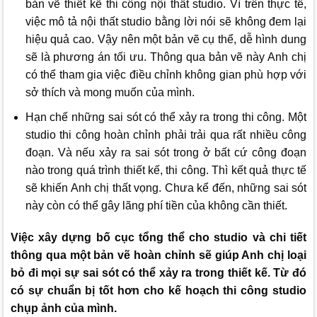
bản vẽ thiết kế thi công nội thất studio. Vì trên thực tế,
việc mô tả nội thất studio bằng lời nói sẽ không đem lại
hiệu quả cao. Vậy nên một bản vẽ cụ thể, dễ hình dung
sẽ là phương án tối ưu. Thông qua bản vẽ này Anh chị
có thể tham gia việc điều chỉnh không gian phù hợp với
sở thích và mong muốn của mình.
Hạn chế những sai sót có thể xảy ra trong thi công. Một
studio thi công hoàn chỉnh phải trải qua rất nhiều công
đoạn. Và nếu xảy ra sai sót trong ở bất cứ công đoạn
nào trong quá trình thiết kế, thi công. Thì kết quả thực tế
sẽ khiến Anh chị thất vọng. Chưa kể đến, những sai sót
này còn có thể gây lãng phí tiền của không cần thiết.
Việc xây dựng bố cục tổng thể cho studio và chi tiết
thông qua một bản vẽ hoàn chỉnh sẽ giúp Anh chị loại
bỏ đi mọi sự sai sót có thể xảy ra trong thiết kế. Từ đó
có sự chuẩn bị tốt hơn cho kế hoạch thi công studio
chụp ảnh của mình.