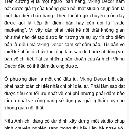
Trên cương vị là một người bán hàng,
Vking Decor
nắm
bắt được giá trị của không gian nội thất studio chụp ảnh là
một địa điểm bán hàng. Theo thuật ngữ chuyên môn đây
được gọi là tiếp thị điểm bán hay còn gọi là “trade
marketing”. Vì vậy cần phải thiết kế nội thất không gian
như thế nào để tạo được ấn tượng và sự uy tín cho điểm
bán là điều mà
Vking Decor
cam kết đảm bảo. Từ bản vẽ
thiết kế phải tổ chức thi công làm sao để bám sát đúng với
bản vẽ chi tiết. Tất cả những băn khoăn của Anh chị
Vking
Decor
đều có thể đảm đương được.
Ở phương diện là một chủ đầu tư,
Vking Decor
biết cần
phải hạch toán chi tiết nhất chi phí đầu tư. Phải làm sao đạt
được tiêu chí tối ưu nhất về chi phí nhưng phải đảm bảo
tối đa nhất về công năng sử dụng và giá trị thẩm mỹ cho
không gian nội thất.
Nếu Anh chị đang có dự định xây dựng một studio chụp
hình chuyên nghiệp sang trọng thì hãy liên hệ ngay với