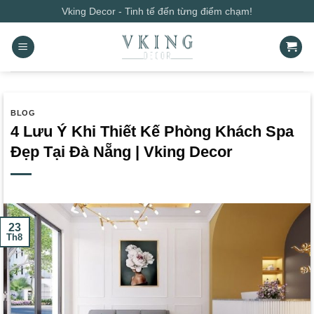
Bỏ
Vking Decor - Tinh tế đến từng điểm chạm!
qua
nội
dung
BLOG
4 Lưu Ý Khi Thiết Kế Phòng Khách Spa
Đẹp Tại Đà Nẵng | Vking Decor
23
Th8