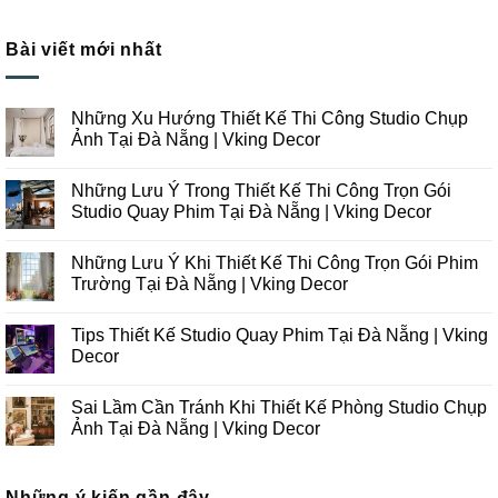
Bài viết mới nhất
Những Xu Hướng Thiết Kế Thi Công Studio Chụp
Ảnh Tại Đà Nẵng | Vking Decor
Không
có
Những Lưu Ý Trong Thiết Kế Thi Công Trọn Gói
bình
luận
Studio Quay Phim Tại Đà Nẵng | Vking Decor
ở
Những
Không
Xu
có
Những Lưu Ý Khi Thiết Kế Thi Công Trọn Gói Phim
Hướng
bình
Thiết
luận
Trường Tại Đà Nẵng | Vking Decor
Kế
ở
Thi
Những
Không
Công
Lưu
có
Tips Thiết Kế Studio Quay Phim Tại Đà Nẵng | Vking
Studio
Ý
bình
Chụp
Trong
luận
Decor
Ảnh
Thiết
ở
Tại
Kế
Những
Không
Đà
Thi
Lưu
có
Sai Lầm Cần Tránh Khi Thiết Kế Phòng Studio Chụp
Nẵng
Công
Ý
bình
|
Trọn
Khi
luận
Ảnh Tại Đà Nẵng | Vking Decor
Vking
Gói
Thiết
ở
Decor
Studio
Kế
Tips
Không
Quay
Thi
Thiết
có
Phim
Công
Kế
bình
Tại
Trọn
Studio
Những ý kiến gần đây
luận