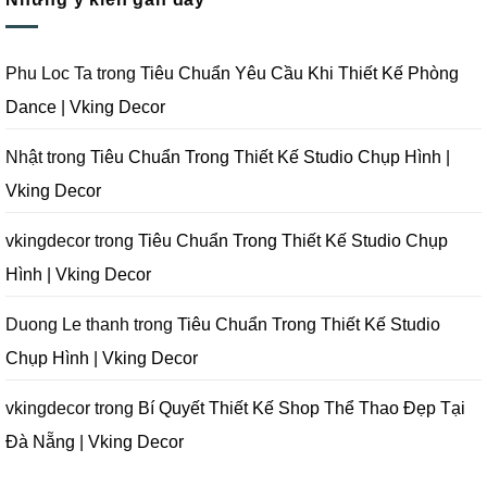
Đà
Gói
Quay
ở
Nẵng
Phim
Phim
Sai
|
Trường
Tại
Lầm
Vking
Tại
Đà
Cần
Decor
Đà
Nẵng
Tránh
Phu Loc Ta
trong
Tiêu Chuẩn Yêu Cầu Khi Thiết Kế Phòng
Nẵng
|
Khi
|
Vking
Thiết
Dance | Vking Decor
Vking
Decor
Kế
Decor
Phòng
Studio
Chụp
Nhật
trong
Tiêu Chuẩn Trong Thiết Kế Studio Chụp Hình |
Ảnh
Tại
Vking Decor
Đà
Nẵng
|
Vking
vkingdecor
trong
Tiêu Chuẩn Trong Thiết Kế Studio Chụp
Decor
Hình | Vking Decor
Duong Le thanh
trong
Tiêu Chuẩn Trong Thiết Kế Studio
Chụp Hình | Vking Decor
vkingdecor
trong
Bí Quyết Thiết Kế Shop Thể Thao Đẹp Tại
Đà Nẵng | Vking Decor