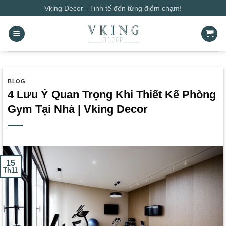
Bỏ
Vking Decor - Tinh tế đến từng điểm chạm!
qua
nội
dung
BLOG
4 Lưu Ý Quan Trọng Khi Thiết Kế Phòng
Gym Tại Nhà | Vking Decor
15
Th11