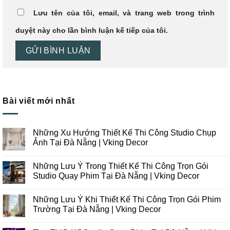
Lưu tên của tôi, email, và trang web trong trình
duyệt này cho lần bình luận kế tiếp của tôi.
Bài viết mới nhất
Những Xu Hướng Thiết Kế Thi Công Studio Chụp
Ảnh Tại Đà Nẵng | Vking Decor
Không
có
Những Lưu Ý Trong Thiết Kế Thi Công Trọn Gói
bình
luận
Studio Quay Phim Tại Đà Nẵng | Vking Decor
ở
Những
Không
Xu
có
Những Lưu Ý Khi Thiết Kế Thi Công Trọn Gói Phim
Hướng
bình
Thiết
luận
Trường Tại Đà Nẵng | Vking Decor
Kế
ở
Thi
Những
Không
Công
Lưu
có