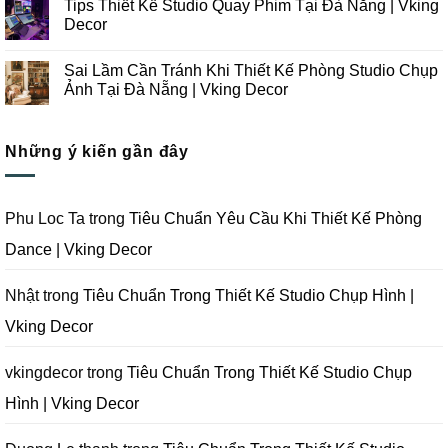
Tips Thiết Kế Studio Quay Phim Tại Đà Nẵng | Vking
Studio
Ý
bình
Chụp
Trong
luận
Decor
Ảnh
Thiết
ở
Tại
Kế
Những
Không
Đà
Thi
Lưu
có
Sai Lầm Cần Tránh Khi Thiết Kế Phòng Studio Chụp
Nẵng
Công
Ý
bình
|
Trọn
Khi
luận
Ảnh Tại Đà Nẵng | Vking Decor
Vking
Gói
Thiết
ở
Decor
Studio
Kế
Tips
Không
Quay
Thi
Thiết
có
Phim
Công
Kế
bình
Tại
Trọn
Studio
Những ý kiến gần đây
luận
Đà
Gói
Quay
ở
Nẵng
Phim
Phim
Sai
|
Trường
Tại
Lầm
Vking
Tại
Đà
Cần
Decor
Đà
Nẵng
Tránh
Phu Loc Ta
trong
Tiêu Chuẩn Yêu Cầu Khi Thiết Kế Phòng
Nẵng
|
Khi
|
Vking
Thiết
Dance | Vking Decor
Vking
Decor
Kế
Decor
Phòng
Studio
Chụp
Nhật
trong
Tiêu Chuẩn Trong Thiết Kế Studio Chụp Hình |
Ảnh
Tại
Vking Decor
Đà
Nẵng
|
Vking
vkingdecor
trong
Tiêu Chuẩn Trong Thiết Kế Studio Chụp
Decor
Hình | Vking Decor