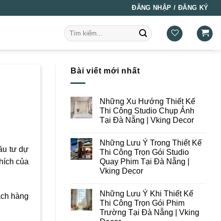
ĐĂNG NHẬP / ĐĂNG KÝ
Tìm
kiếm:
Bài viết mới nhất
Những Xu Hướng Thiết Kế
Thi Công Studio Chụp Ảnh
Tại Đà Nẵng | Vking Decor
Không
có
Những Lưu Ý Trong Thiết Kế
bình
ầu tư dự
luận
Thi Công Trọn Gói Studio
ở
Quay Phim Tại Đà Nẵng |
hích của
Những
Xu
Vking Decor
Hướng
Thiết
Không
Kế
có
Những Lưu Ý Khi Thiết Kế
Thi
bình
ách hàng
Công
luận
Thi Công Trọn Gói Phim
ở
Studio
Trường Tại Đà Nẵng | Vking
Những
Chụp
Lưu
Ảnh