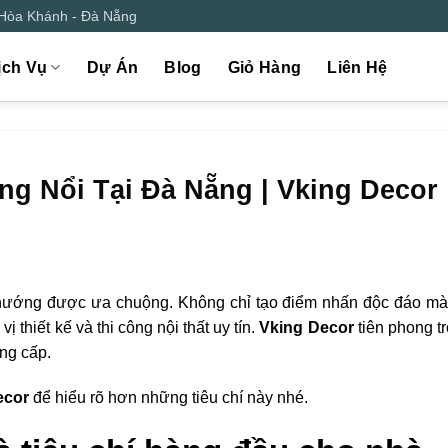
 Hòa Khánh - Đà Nẵng
ịch Vụ
Dự Án
Blog
Giỏ Hàng
Liên Hệ
ng Nổi Tại Đà Nẵng | Vking Decor
u hướng được ưa chuộng. Không chỉ tạo điểm nhấn độc đáo mà
ị thiết kế và thi công nội thất uy tín.
Vking Decor
tiên phong tr
ng cấp.
ecor
để hiểu rõ hơn những tiêu chí này nhé.