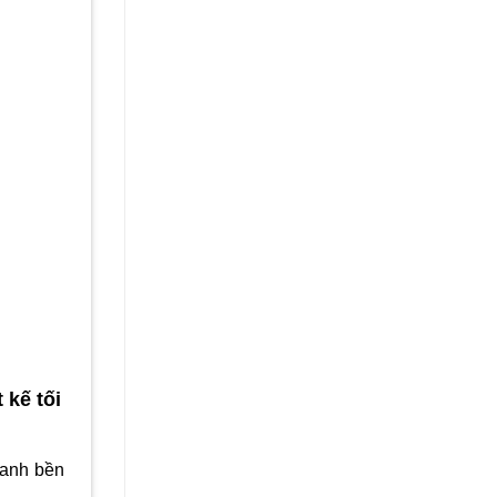
 kế tối
oanh bền