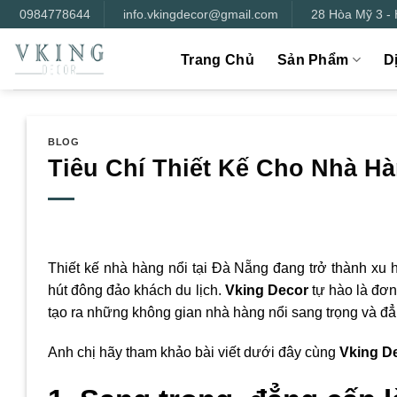
Bỏ
0984778644
info.vkingdecor@gmail.com
28 Hòa Mỹ 3 -
qua
nội
Trang Chủ
Sản Phẩm
D
dung
BLOG
Tiêu Chí Thiết Kế Cho Nhà Hà
Thiết kế nhà hàng nổi tại Đà Nẵng đang trở thành x
hút đông đảo khách du lịch.
Vking Decor
tự hào là đơn v
tạo ra những không gian nhà hàng nổi sang trọng và đẳ
Anh chị hãy tham khảo bài viết dưới đây cùng
Vking D