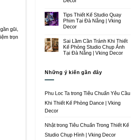
Decor
Ý
Tại
Trong
Không
Đà
Thiết
có
Nẵng
Tips Thiết Kế Studio Quay
Kế
bình
|
Thi
luận
Vking
Phim Tại Đà Nẵng | Vking
ở
Công
Decor
Decor
Những
Trọn
gần gũi,
Lưu
Gói
Không
Ý
Studio
iệm trọn
có
Khi
Quay
Sai Lầm Cần Tránh Khi Thiết
bình
Thiết
Phim
luận
Kế Phòng Studio Chụp Ảnh
Kế
Tại
ở
Thi
Đà
Tại Đà Nẵng | Vking Decor
Tips
Công
Nẵng
Thiết
Trọn
Không
|
Kế
Gói
có
Vking
Studio
Phim
bình
Decor
Quay
Những ý kiến gần đây
Trường
luận
Phim
ở
Tại
Tại
Sai
Đà
Đà
Lầm
Nẵng
Nẵng
Cần
|
|
Tránh
Vking
Phu Loc Ta
trong
Tiêu Chuẩn Yêu Cầu
Vking
Khi
Decor
Decor
Thiết
Khi Thiết Kế Phòng Dance | Vking
Kế
Phòng
Decor
Studio
Chụp
Ảnh
Tại
Nhật
trong
Tiêu Chuẩn Trong Thiết Kế
Đà
Nẵng
Studio Chụp Hình | Vking Decor
|