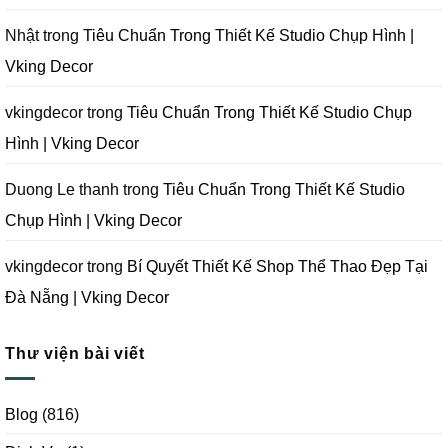
Decor
Phòng
Studio
Chụp
Nhật
trong
Tiêu Chuẩn Trong Thiết Kế Studio Chụp Hình |
Ảnh
Tại
Vking Decor
Đà
Nẵng
|
Vking
vkingdecor
trong
Tiêu Chuẩn Trong Thiết Kế Studio Chụp
Decor
Hình | Vking Decor
Duong Le thanh
trong
Tiêu Chuẩn Trong Thiết Kế Studio
Chụp Hình | Vking Decor
vkingdecor
trong
Bí Quyết Thiết Kế Shop Thể Thao Đẹp Tại
Đà Nẵng | Vking Decor
Thư viện bài viết
Blog
(816)