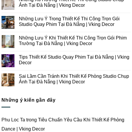
Ảnh Tại Đà Nẵng | Vking Decor
Không
có
Những Lưu Ý Trong Thiết Kế Thi Công Trọn Gói
bình
luận
Studio Quay Phim Tại Đà Nẵng | Vking Decor
ở
Những
Không
Xu
có
Những Lưu Ý Khi Thiết Kế Thi Công Trọn Gói Phim
Hướng
bình
Thiết
luận
Trường Tại Đà Nẵng | Vking Decor
Kế
ở
Thi
Những
Không
Công
Lưu
có
Tips Thiết Kế Studio Quay Phim Tại Đà Nẵng | Vking
Studio
Ý
bình
Chụp
Trong
luận
Decor
Ảnh
Thiết
ở
Tại
Kế
Những
Không
Đà
Thi
Lưu
có
Sai Lầm Cần Tránh Khi Thiết Kế Phòng Studio Chụp
Nẵng
Công
Ý
bình
|
Trọn
Khi
luận
Ảnh Tại Đà Nẵng | Vking Decor
Vking
Gói
Thiết
ở
Decor
Studio
Kế
Tips
Không
Quay
Thi
Thiết
có
Phim
Công
Kế
bình
Tại
Trọn
Studio
Những ý kiến gần đây
luận
Đà
Gói
Quay
ở
Nẵng
Phim
Phim
Sai
|
Trường
Tại
Lầm
Vking
Tại
Đà
Cần
Decor
Đà
Nẵng
Tránh
Phu Loc Ta
trong
Tiêu Chuẩn Yêu Cầu Khi Thiết Kế Phòng
Nẵng
|
Khi
|
Vking
Thiết
Dance | Vking Decor
Vking
Decor
Kế