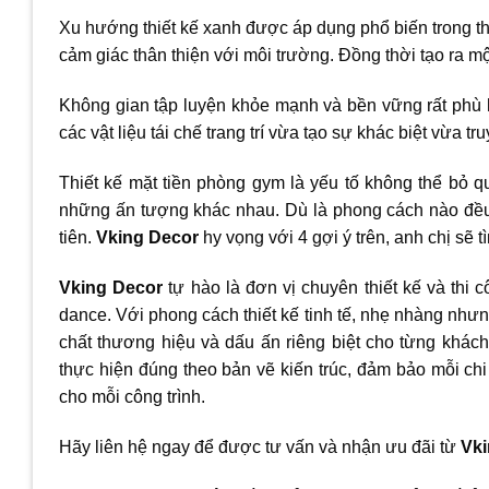
Xu hướng thiết kế xanh được áp dụng phổ biến trong thi
cảm giác thân thiện với môi trường. Đồng thời tạo ra m
Không gian tập luyện khỏe mạnh và bền vững rất phù
các vật liệu tái chế trang trí vừa tạo sự khác biệt vừa tr
Thiết kế mặt tiền phòng gym là yếu tố không thể bỏ q
những ấn tượng khác nhau. Dù là phong cách nào đều 
tiên.
Vking Decor
hy vọng với 4 gợi ý trên, anh chị sẽ
Vking Decor
tự hào là đơn vị chuyên thiết kế và thi 
dance. Với phong cách thiết kế tinh tế, nhẹ nhàng nh
chất thương hiệu và dấu ấn riêng biệt cho từng khách
thực hiện đúng theo bản vẽ kiến trúc, đảm bảo mỗi chi
cho mỗi công trình.
Hãy liên hệ ngay để được tư vấn và nhận ưu đãi từ
Vki