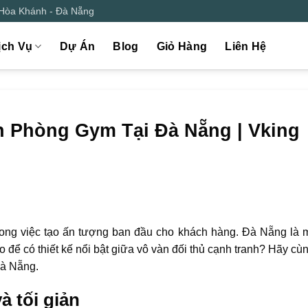
 Hòa Khánh - Đà Nẵng
ịch Vụ
Dự Án
Blog
Giỏ Hàng
Liên Hệ
ền Phòng Gym Tại Đà Nẵng | Vking
trong việc tạo ấn tượng ban đầu cho khách hàng. Đà Nẵng là 
 để có thiết kế nổi bật giữa vô vàn đối thủ cạnh tranh? Hãy cù
Đà Nẵng.
à tối giản