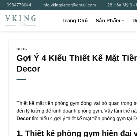
Bỏ
0984778644
info.vkingdecor@gmail.com
28 Hòa Mỹ 3 -
qua
nội
Trang Chủ
Sản Phẩm
D
dung
BLOG
Gợi Ý 4 Kiểu Thiết Kế Mặt Ti
Decor
Thiết kế mặt tiền phòng gym đóng vai trò quan trọng 
đến lý tưởng để kinh doanh phòng gym. Vậy làm thế nào
Decor
tìm hiểu 4 gợi ý thiết kế mặt tiền phòng gym tại 
1. Thiết kế phòng gym hiện đại v