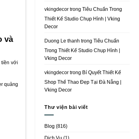
Vking
Decor
vkingdecor
trong
Tiêu Chuẩn Trong
Thiết Kế Studio Chụp Hình | Vking
Decor
o và
Duong Le thanh
trong
Tiêu Chuẩn
Trong Thiết Kế Studio Chụp Hình |
Vking Decor
tiền với
vkingdecor
trong
Bí Quyết Thiết Kế
Shop Thể Thao Đẹp Tại Đà Nẵng |
er quảng
Vking Decor
Thư viện bài viết
Blog
(816)
Dịch Vụ
(1)