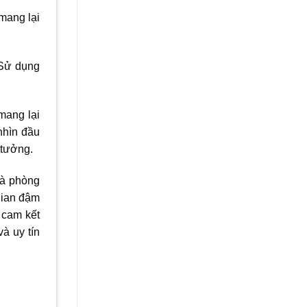
mang lại
 Sử dụng
mang lại
nhìn đầu
 tưởng.
và phòng
ian đậm
 cam kết
à uy tín