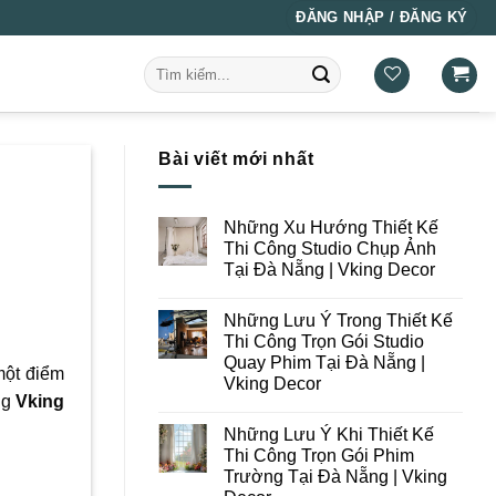
ĐĂNG NHẬP / ĐĂNG KÝ
Tìm
kiếm:
Bài viết mới nhất
Những Xu Hướng Thiết Kế
Thi Công Studio Chụp Ảnh
Tại Đà Nẵng | Vking Decor
Không
có
Những Lưu Ý Trong Thiết Kế
bình
luận
Thi Công Trọn Gói Studio
ở
Quay Phim Tại Đà Nẵng |
Những
một điểm
Xu
Vking Decor
Hướng
ng
Vking
Thiết
Không
Kế
có
Những Lưu Ý Khi Thiết Kế
Thi
bình
Công
luận
Thi Công Trọn Gói Phim
ở
Studio
Trường Tại Đà Nẵng | Vking
Những
Chụp
Lưu
Ảnh