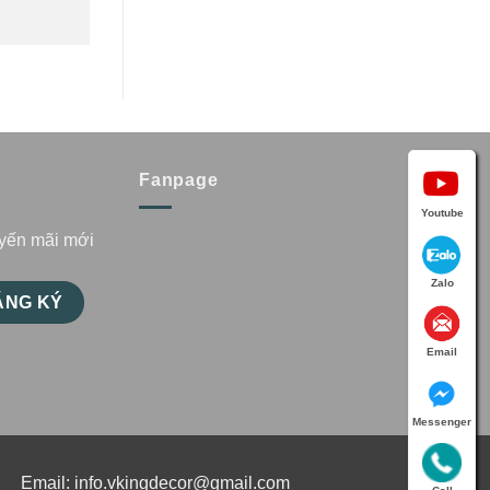
Fanpage
Youtube
uyến mãi mới
Zalo
Email
Messenger
Email:
info.vkingdecor@gmail.com