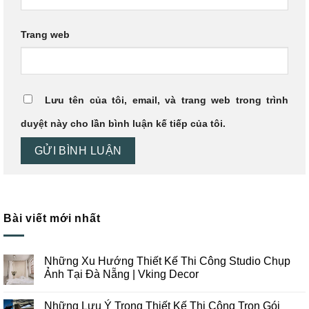
Trang web
Lưu tên của tôi, email, và trang web trong trình
duyệt này cho lần bình luận kế tiếp của tôi.
Bài viết mới nhất
Những Xu Hướng Thiết Kế Thi Công Studio Chụp
Ảnh Tại Đà Nẵng | Vking Decor
Không
có
Những Lưu Ý Trong Thiết Kế Thi Công Trọn Gói
bình