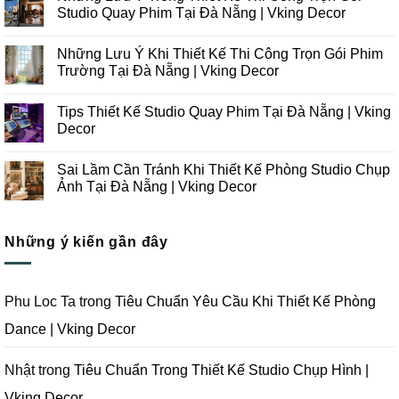
luận
Studio Quay Phim Tại Đà Nẵng | Vking Decor
ở
Những
Không
Xu
có
Những Lưu Ý Khi Thiết Kế Thi Công Trọn Gói Phim
Hướng
bình
Thiết
luận
Trường Tại Đà Nẵng | Vking Decor
Kế
ở
Thi
Những
Không
Công
Lưu
có
Tips Thiết Kế Studio Quay Phim Tại Đà Nẵng | Vking
Studio
Ý
bình
Chụp
Trong
luận
Decor
Ảnh
Thiết
ở
Tại
Kế
Những
Không
Đà
Thi
Lưu
có
Sai Lầm Cần Tránh Khi Thiết Kế Phòng Studio Chụp
Nẵng
Công
Ý
bình
|
Trọn
Khi
luận
Ảnh Tại Đà Nẵng | Vking Decor
Vking
Gói
Thiết
ở
Decor
Studio
Kế
Tips
Không
Quay
Thi
Thiết
có
Phim
Công
Kế
bình
Tại
Trọn
Studio
Những ý kiến gần đây
luận
Đà
Gói
Quay
ở
Nẵng
Phim
Phim
Sai
|
Trường
Tại
Lầm
Vking
Tại
Đà
Cần
Decor
Đà
Nẵng
Tránh
Phu Loc Ta
trong
Tiêu Chuẩn Yêu Cầu Khi Thiết Kế Phòng
Nẵng
|
Khi
|
Vking
Thiết
Dance | Vking Decor
Vking
Decor
Kế
Decor
Phòng
Studio
Chụp
Nhật
trong
Tiêu Chuẩn Trong Thiết Kế Studio Chụp Hình |
Ảnh
Tại
Vking Decor