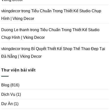
Đà
Nẵng
|
Vking
vkingdecor
trong
Tiêu Chuẩn Trong Thiết Kế Studio Chụp
Decor
Hình | Vking Decor
Duong Le thanh
trong
Tiêu Chuẩn Trong Thiết Kế Studio
Chụp Hình | Vking Decor
vkingdecor
trong
Bí Quyết Thiết Kế Shop Thể Thao Đẹp Tại
Đà Nẵng | Vking Decor
Thư viện bài viết
Blog
(816)
Dịch Vụ
(1)
Dự Án
(1)