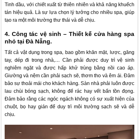
Tinh dầu, với chiết xuất từ thiên nhiên và khả năng khuếch
tán hiệu quả. Là sự lựa chọn lý tưởng cho nhiều spa, giúp
tạo ra một môi trường thư thái và dễ chịu.
4. Công tác vệ sinh – Thiết kế cửa hàng spa
nhỏ tại Đà Nẵng.
Tất cả vật dụng trong spa, bao gồm khăn mặt, lược, găng
tay, dép đi trong nhà,… Cần phải được duy trì vệ sinh
nghiêm ngặt và được hấp khử trùng bằng nồi cao áp.
Giường và nệm cần phải sạch sẽ, thơm tho và êm ái. Đảm
bảo sự thoải mái cho khách hàng. Sàn nhà phải luôn được
lau chùi bóng sạch, không để rác hay vết bẩn tồn đọng.
Đảm bảo rằng các ngóc ngách không có sự xuất hiện của
chuột, bọ hay gián để duy trì môi trường sạch sẽ và dễ
chịu.