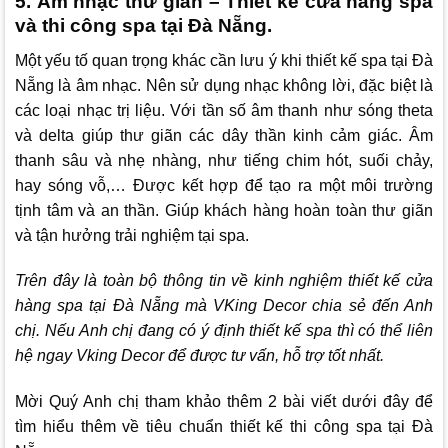
5. Âm nhạc thư giãn – Thiết kế cửa hàng spa
và thi công spa tại Đà Nẵng.
Một yếu tố quan trọng khác cần lưu ý khi thiết kế spa tại Đà
Nẵng là âm nhạc. Nên sử dụng nhạc không lời, đặc biệt là
các loại nhạc trị liệu. Với tần số âm thanh như sóng theta
và delta giúp thư giãn các dây thần kinh cảm giác. Âm
thanh sâu và nhẹ nhàng, như tiếng chim hót, suối chảy,
hay sóng vỗ,… Được kết hợp để tạo ra một môi trường
tịnh tâm và an thần. Giúp khách hàng hoàn toàn thư giãn
và tận hưởng trải nghiệm tại spa.
Trên đây là toàn bộ thông tin về kinh nghiệm thiết kế cửa
hàng spa tại Đà Nẵng mà
VKing Decor
chia sẻ đến Anh
chị. Nếu Anh chị đang có ý định thiết kế spa thì có thể liên
hệ ngay
Vking Decor
để được tư vấn, hỗ trợ tốt nhất.
Mời Quý Anh chị tham khảo thêm 2 bài viết dưới đây để
tìm hiểu thêm về tiêu chuẩn thiết kế thi công spa tại Đà