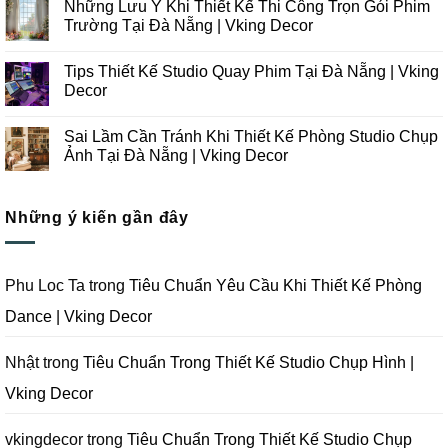
Những Lưu Ý Khi Thiết Kế Thi Công Trọn Gói Phim
Hướng
bình
Thiết
luận
Trường Tại Đà Nẵng | Vking Decor
Kế
ở
Thi
Những
Không
Công
Lưu
có
Tips Thiết Kế Studio Quay Phim Tại Đà Nẵng | Vking
Studio
Ý
bình
Chụp
Trong
luận
Decor
Ảnh
Thiết
ở
Tại
Kế
Những
Không
Đà
Thi
Lưu
có
Sai Lầm Cần Tránh Khi Thiết Kế Phòng Studio Chụp
Nẵng
Công
Ý
bình
|
Trọn
Khi
luận
Ảnh Tại Đà Nẵng | Vking Decor
Vking
Gói
Thiết
ở
Decor
Studio
Kế
Tips
Không
Quay
Thi
Thiết
có
Phim
Công
Kế
bình
Tại
Trọn
Studio
Những ý kiến gần đây
luận
Đà
Gói
Quay
ở
Nẵng
Phim
Phim
Sai
|
Trường
Tại
Lầm
Vking
Tại
Đà
Cần
Decor
Đà
Nẵng
Tránh
Phu Loc Ta
trong
Tiêu Chuẩn Yêu Cầu Khi Thiết Kế Phòng
Nẵng
|
Khi
|
Vking
Thiết
Dance | Vking Decor
Vking
Decor
Kế
Decor
Phòng
Studio
Chụp
Nhật
trong
Tiêu Chuẩn Trong Thiết Kế Studio Chụp Hình |
Ảnh
Tại
Vking Decor
Đà
Nẵng
|
Vking
vkingdecor
trong
Tiêu Chuẩn Trong Thiết Kế Studio Chụp
Decor