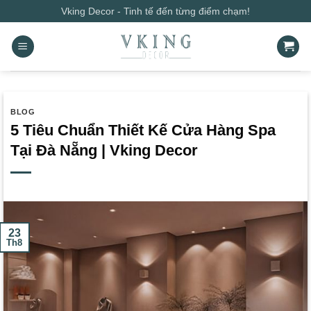
Bỏ
Vking Decor - Tinh tế đến từng điểm chạm!
qua
nội
dung
BLOG
5 Tiêu Chuẩn Thiết Kế Cửa Hàng Spa
Tại Đà Nẵng | Vking Decor
23
Th8