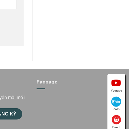
Fanpage
Youtube
uyến mãi mới
Zalo
Email