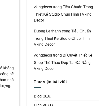
Vking
Decor
vkingdecor
trong
Tiêu Chuẩn Trong
Thiết Kế Studio Chụp Hình | Vking
Decor
Duong Le thanh
trong
Tiêu Chuẩn
Trong Thiết Kế Studio Chụp Hình |
Vking Decor
vkingdecor
trong
Bí Quyết Thiết Kế
Shop Thể Thao Đẹp Tại Đà Nẵng |
iá không
Vking Decor
i công sẽ
 bảo nhà
Thư viện bài viết
 lượng.
Blog
(816)
Dịch Vụ
(1)