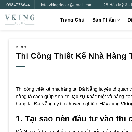
Bỏ
0984778644
info.vkingdecor@gmail.com
28 Hòa Mỹ 3 -
qua
nội
Trang Chủ
Sản Phẩm
D
dung
BLOG
Thi Công Thiết Kế Nhà Hàng T
Thi công thiết kế nhà hàng tại Đà Nẵng là yếu tố quan t
hàng là cách giúp Anh chị tạo sự khác biệt và nâng cao 
hàng tại Đà Nẵng uy tín,chuyên nghiệp. Hãy cùng
Vkin
1. Tại sao nên đầu tư vào thi
Đà Nẵng là thành phố du lịch phát triển, nên nhu cầu