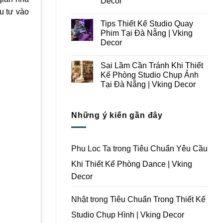
Decor
Ý
Tại
u tư vào
Trong
Không
Đà
Thiết
có
Nẵng
Tips Thiết Kế Studio Quay
Kế
bình
|
Thi
luận
Vking
Phim Tại Đà Nẵng | Vking
ở
Công
Decor
Decor
Những
Trọn
Lưu
Gói
Không
Ý
Studio
có
Khi
Quay
Sai Lầm Cần Tránh Khi Thiết
bình
Thiết
Phim
luận
Kế Phòng Studio Chụp Ảnh
Kế
Tại
ở
Thi
Đà
Tại Đà Nẵng | Vking Decor
Tips
Công
Nẵng
Thiết
Trọn
Không
|
Kế
Gói
có
Vking
Studio
Phim
bình
Decor
Quay
Những ý kiến gần đây
Trường
luận
Phim
ở
Tại
Tại
Sai
Đà
Đà
Lầm
Nẵng
Nẵng
Cần
|
|
Tránh
Vking
Phu Loc Ta
trong
Tiêu Chuẩn Yêu Cầu
Vking
Khi
Decor
Decor
Thiết
Khi Thiết Kế Phòng Dance | Vking
Kế
Phòng
Decor
Studio
Chụp
Ảnh
Tại
Nhật
trong
Tiêu Chuẩn Trong Thiết Kế
Đà
Nẵng
Studio Chụp Hình | Vking Decor
|