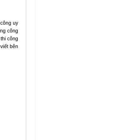
 công uy
ọng công
 thi công
 viết bên