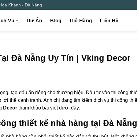
 Hòa Khánh - Đà Nẵng
ịch Vụ
Dự Án
Blog
Giỏ Hàng
Liên Hệ
ại Đà Nẵng Uy Tín | Vking Decor
rọng, tạo dấu ấn riêng cho thương hiệu. Đầu tư vào thi công thi
lợi thế cạnh tranh. Anh chị đang tìm kiếm dịch vụ thi công thi
g Decor
tham khảo bài viết dưới đây:
 công thiết kế nhà hàng tại Đà Nẵn
 về nhà hàng cần phải thiết kế độc đáo và thu hút. Một không 