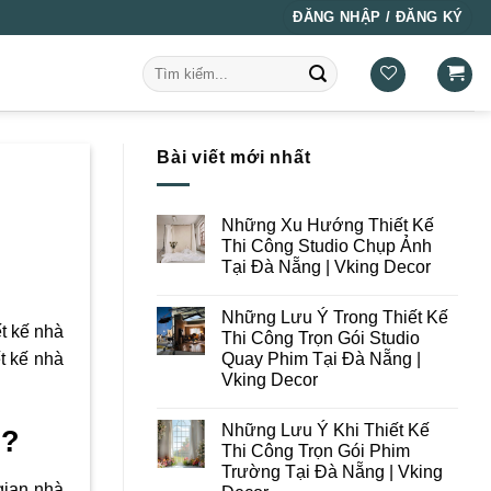
ĐĂNG NHẬP / ĐĂNG KÝ
Tìm
kiếm:
Bài viết mới nhất
Những Xu Hướng Thiết Kế
Thi Công Studio Chụp Ảnh
Tại Đà Nẵng | Vking Decor
Không
có
Những Lưu Ý Trong Thiết Kế
bình
ết kế nhà
luận
Thi Công Trọn Gói Studio
ở
Quay Phim Tại Đà Nẵng |
ết kế nhà
Những
Xu
Vking Decor
Hướng
Thiết
Không
Kế
có
Những Lưu Ý Khi Thiết Kế
Thi
bình
g?
Công
luận
Thi Công Trọn Gói Phim
ở
Studio
Trường Tại Đà Nẵng | Vking
Những
Chụp
Lưu
gian nhà
Ảnh