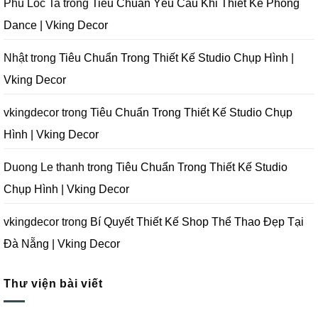
Phu Loc Ta
trong
Tiêu Chuẩn Yêu Cầu Khi Thiết Kế Phòng
Nẵng
|
Khi
|
Vking
Thiết
Dance | Vking Decor
Vking
Decor
Kế
Decor
Phòng
Studio
Chụp
Nhật
trong
Tiêu Chuẩn Trong Thiết Kế Studio Chụp Hình |
Ảnh
Tại
Vking Decor
Đà
Nẵng
|
Vking
vkingdecor
trong
Tiêu Chuẩn Trong Thiết Kế Studio Chụp
Decor
Hình | Vking Decor
Duong Le thanh
trong
Tiêu Chuẩn Trong Thiết Kế Studio
Chụp Hình | Vking Decor
vkingdecor
trong
Bí Quyết Thiết Kế Shop Thể Thao Đẹp Tại
Đà Nẵng | Vking Decor
Thư viện bài viết