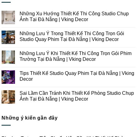
Những Xu Hướng Thiết Kế Thi Công Studio Chụp
Ảnh Tại Đà Nẵng | Vking Decor
Không
có
Những Lưu Ý Trong Thiết Kế Thi Công Trọn Gói
bình
luận
Studio Quay Phim Tại Đà Nẵng | Vking Decor
ở
Những
Không
Xu
có
Những Lưu Ý Khi Thiết Kế Thi Công Trọn Gói Phim
Hướng
bình
Thiết
luận
Trường Tại Đà Nẵng | Vking Decor
Kế
ở
Thi
Những
Không
Công
Lưu
có
Tips Thiết Kế Studio Quay Phim Tại Đà Nẵng | Vking
Studio
Ý
bình
Chụp
Trong
luận
Decor
Ảnh
Thiết
ở
Tại
Kế
Những
Không
Đà
Thi
Lưu
có
Sai Lầm Cần Tránh Khi Thiết Kế Phòng Studio Chụp
Nẵng
Công
Ý
bình
|
Trọn
Khi
luận
Ảnh Tại Đà Nẵng | Vking Decor
Vking
Gói
Thiết
ở
Decor
Studio
Kế
Tips
Không
Quay
Thi
Thiết
có
Phim
Công
Kế
bình
Tại
Trọn
Studio
Những ý kiến gần đây
luận
Đà
Gói
Quay
ở
Nẵng
Phim
Phim
Sai
|
Trường
Tại
Lầm
Vking
Tại
Đà
Cần
Decor
Đà
Nẵng
Tránh