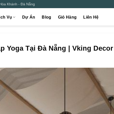
 Hòa Khánh - Đà Nẵng
ịch Vụ
Dự Án
Blog
Giỏ Hàng
Liên Hệ
p Yoga Tại Đà Nẵng | Vking Decor