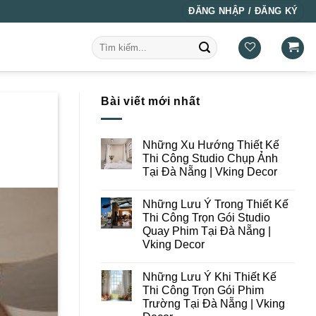
ĐĂNG NHẬP / ĐĂNG KÝ
Tìm
kiếm:
Bài viết mới nhất
Những Xu Hướng Thiết Kế
Thi Công Studio Chụp Ảnh
Tại Đà Nẵng | Vking Decor
Không
có
Những Lưu Ý Trong Thiết Kế
bình
luận
Thi Công Trọn Gói Studio
ở
Quay Phim Tại Đà Nẵng |
Những
Xu
Vking Decor
Hướng
Thiết
Không
Kế
có
Những Lưu Ý Khi Thiết Kế
Thi
bình
Công
luận
Thi Công Trọn Gói Phim
ở
Studio
Trường Tại Đà Nẵng | Vking
Những
Chụp
Lưu
Ảnh