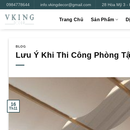
Bỏ
0984778644
info.vkingdecor@gmail.com
28 Hòa Mỹ 3 -
qua
nội
Trang Chủ
Sản Phẩm
D
dung
BLOG
Lưu Ý Khi Thi Công Phòng Tậ
16
Th11