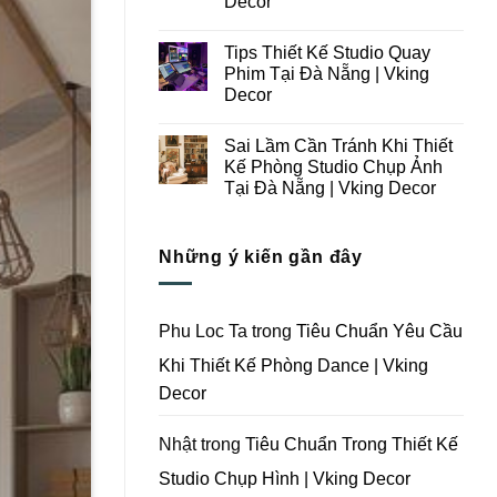
Decor
Ý
Tại
Trong
Không
Đà
Thiết
có
Nẵng
Tips Thiết Kế Studio Quay
Kế
bình
|
Thi
luận
Vking
Phim Tại Đà Nẵng | Vking
ở
Công
Decor
Decor
Những
Trọn
Lưu
Gói
Không
Ý
Studio
có
Khi
Quay
Sai Lầm Cần Tránh Khi Thiết
bình
Thiết
Phim
luận
Kế Phòng Studio Chụp Ảnh
Kế
Tại
ở
Thi
Đà
Tại Đà Nẵng | Vking Decor
Tips
Công
Nẵng
Thiết
Trọn
Không
|
Kế
Gói
có
Vking
Studio
Phim
bình
Decor
Quay
Những ý kiến gần đây
Trường
luận
Phim
ở
Tại
Tại
Sai
Đà
Đà
Lầm
Nẵng
Nẵng
Cần
|
|
Tránh
Vking
Phu Loc Ta
trong
Tiêu Chuẩn Yêu Cầu
Vking
Khi
Decor
Decor
Thiết
Khi Thiết Kế Phòng Dance | Vking
Kế
Phòng
Decor
Studio
Chụp
Ảnh
Tại
Nhật
trong
Tiêu Chuẩn Trong Thiết Kế
Đà
Nẵng
Studio Chụp Hình | Vking Decor
|