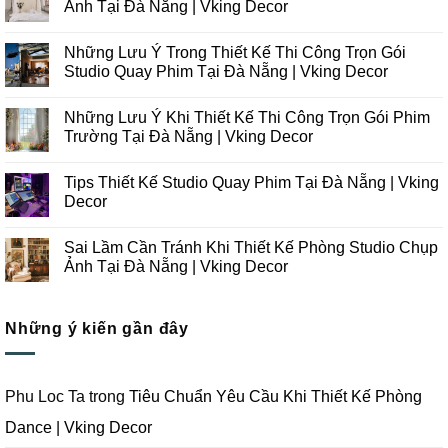
Ảnh Tại Đà Nẵng | Vking Decor
Không
có
Những Lưu Ý Trong Thiết Kế Thi Công Trọn Gói
bình
luận
Studio Quay Phim Tại Đà Nẵng | Vking Decor
ở
Những
Không
Xu
có
Những Lưu Ý Khi Thiết Kế Thi Công Trọn Gói Phim
Hướng
bình
Thiết
luận
Trường Tại Đà Nẵng | Vking Decor
Kế
ở
Thi
Những
Không
Công
Lưu
có
Tips Thiết Kế Studio Quay Phim Tại Đà Nẵng | Vking
Studio
Ý
bình
Chụp
Trong
luận
Decor
Ảnh
Thiết
ở
Tại
Kế
Những
Không
Đà
Thi
Lưu
có
Sai Lầm Cần Tránh Khi Thiết Kế Phòng Studio Chụp
Nẵng
Công
Ý
bình
|
Trọn
Khi
luận
Ảnh Tại Đà Nẵng | Vking Decor
Vking
Gói
Thiết
ở
Decor
Studio
Kế
Tips
Không
Quay
Thi
Thiết
có
Phim
Công
Kế
bình
Tại
Trọn
Studio
Những ý kiến gần đây
luận
Đà
Gói
Quay
ở
Nẵng
Phim
Phim
Sai
|
Trường
Tại
Lầm
Vking
Tại
Đà
Cần
Decor
Đà
Nẵng
Tránh
Phu Loc Ta
trong
Tiêu Chuẩn Yêu Cầu Khi Thiết Kế Phòng
Nẵng
|
Khi
|
Vking
Thiết
Dance | Vking Decor
Vking
Decor
Kế
Decor
Phòng