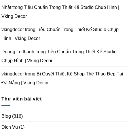
Studio
Chụp
Nhật
trong
Tiêu Chuẩn Trong Thiết Kế Studio Chụp Hình |
Ảnh
Tại
Vking Decor
Đà
Nẵng
|
Vking
vkingdecor
trong
Tiêu Chuẩn Trong Thiết Kế Studio Chụp
Decor
Hình | Vking Decor
Duong Le thanh
trong
Tiêu Chuẩn Trong Thiết Kế Studio
Chụp Hình | Vking Decor
vkingdecor
trong
Bí Quyết Thiết Kế Shop Thể Thao Đẹp Tại
Đà Nẵng | Vking Decor
Thư viện bài viết
Blog
(816)
Dịch Vụ
(1)