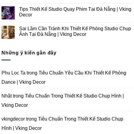
Thi
Những
Không
Công
Lưu
có
Tips Thiết Kế Studio Quay Phim Tại Đà Nẵng | Vking
Studio
Ý
bình
Chụp
Trong
luận
Decor
Ảnh
Thiết
ở
Tại
Kế
Những
Không
Đà
Thi
Lưu
có
Sai Lầm Cần Tránh Khi Thiết Kế Phòng Studio Chụp
Nẵng
Công
Ý
bình
|
Trọn
Khi
luận
Ảnh Tại Đà Nẵng | Vking Decor
Vking
Gói
Thiết
ở
Decor
Studio
Kế
Tips
Không
Quay
Thi
Thiết
có
Phim
Công
Kế
bình
Tại
Trọn
Studio
Những ý kiến gần đây
luận
Đà
Gói
Quay
ở
Nẵng
Phim
Phim
Sai
|
Trường
Tại
Lầm
Vking
Tại
Đà
Cần
Decor
Đà
Nẵng
Tránh
Phu Loc Ta
trong
Tiêu Chuẩn Yêu Cầu Khi Thiết Kế Phòng
Nẵng
|
Khi
|
Vking
Thiết
Dance | Vking Decor
Vking
Decor
Kế
Decor
Phòng
Studio
Chụp
Nhật
trong
Tiêu Chuẩn Trong Thiết Kế Studio Chụp Hình |
Ảnh
Tại
Vking Decor
Đà
Nẵng
|
Vking
vkingdecor
trong
Tiêu Chuẩn Trong Thiết Kế Studio Chụp
Decor
Hình | Vking Decor