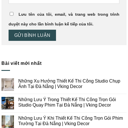
Lưu tên của tôi, email, và trang web trong trình
duyệt này cho lần bình luận kế tiếp của tôi.
Bài viết mới nhất
Những Xu Hướng Thiết Kế Thi Công Studio Chụp
Ảnh Tại Đà Nẵng | Vking Decor
Không
có
Những Lưu Ý Trong Thiết Kế Thi Công Trọn Gói
bình
luận
Studio Quay Phim Tại Đà Nẵng | Vking Decor
ở
Những
Không
Xu
có
Những Lưu Ý Khi Thiết Kế Thi Công Trọn Gói Phim
Hướng
bình
Thiết
luận
Trường Tại Đà Nẵng | Vking Decor
Kế
ở