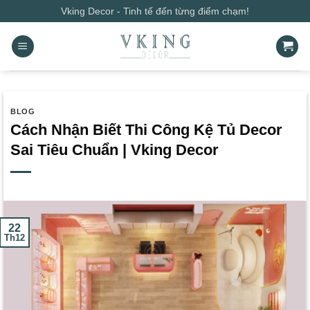
Bỏ
Vking Decor - Tinh tế đến từng điểm chạm!
qua
nội
dung
BLOG
Cách Nhận Biết Thi Công Kệ Tủ Decor
Sai Tiêu Chuẩn | Vking Decor
22
Th12