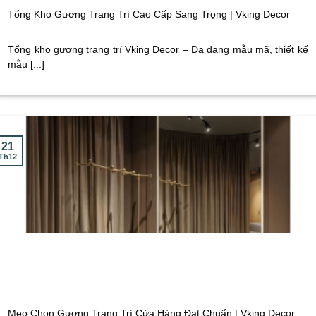
Tổng Kho Gương Trang Trí Cao Cấp Sang Trọng | Vking Decor
Tổng kho gương trang trí Vking Decor – Đa dạng mẫu mã, thiết kế
mẫu [...]
21
Th12
Mẹo Chọn Gương Trang Trí Cửa Hàng Đạt Chuẩn | Vking Decor