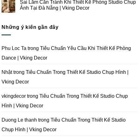
Sai Lầm Cần Tránh Khi Thiết Kế Phòng Studio Chụp
Nẵng
Công
Ý
bình
|
Trọn
Khi
luận
Ảnh Tại Đà Nẵng | Vking Decor
Vking
Gói
Thiết
ở
Decor
Studio
Kế
Tips
Không
Quay
Thi
Thiết
có
Phim
Công
Kế
bình
Tại
Trọn
Studio
Những ý kiến gần đây
luận
Đà
Gói
Quay
ở
Nẵng
Phim
Phim
Sai
|
Trường
Tại
Lầm
Vking
Tại
Đà
Cần
Decor
Đà
Nẵng
Tránh
Phu Loc Ta
trong
Tiêu Chuẩn Yêu Cầu Khi Thiết Kế Phòng
Nẵng
|
Khi
|
Vking
Thiết
Dance | Vking Decor
Vking
Decor
Kế
Decor
Phòng
Studio
Chụp
Nhật
trong
Tiêu Chuẩn Trong Thiết Kế Studio Chụp Hình |
Ảnh
Tại
Vking Decor
Đà
Nẵng
|
Vking
vkingdecor
trong
Tiêu Chuẩn Trong Thiết Kế Studio Chụp
Decor
Hình | Vking Decor
Duong Le thanh
trong
Tiêu Chuẩn Trong Thiết Kế Studio
Chụp Hình | Vking Decor