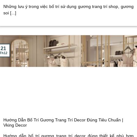
Những lưu ý trong việc bố trí sử dụng gương trang trí shop, gương
soi [...]
21
Th12
Hướng Dẫn Bố Trí Gương Trang Trí Decor Đúng Tiêu Chuẩn |
Vking Decor
Hướng dẫn bố trí gương trang trí decor đúng thiết kế phù hợp