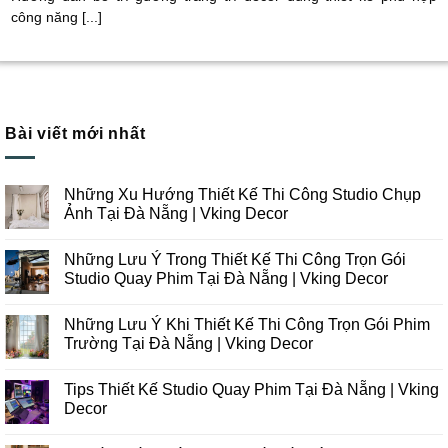
công năng [...]
Bài viết mới nhất
Những Xu Hướng Thiết Kế Thi Công Studio Chụp
Ảnh Tại Đà Nẵng | Vking Decor
Không
có
Những Lưu Ý Trong Thiết Kế Thi Công Trọn Gói
bình
luận
Studio Quay Phim Tại Đà Nẵng | Vking Decor
ở
Những
Không
Xu
có
Những Lưu Ý Khi Thiết Kế Thi Công Trọn Gói Phim
Hướng
bình
Thiết
luận
Trường Tại Đà Nẵng | Vking Decor
Kế
ở
Thi
Những
Không
Công
Lưu
có
Tips Thiết Kế Studio Quay Phim Tại Đà Nẵng | Vking
Studio
Ý
bình
Chụp
Trong
luận
Decor
Ảnh
Thiết
ở
Tại
Kế
Những
Không
Đà
Thi
Lưu
có