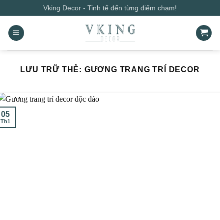
Bỏ
Vking Decor - Tinh tế đến từng điểm chạm!
qua
nội
dung
LƯU TRỮ THẺ:
GƯƠNG TRANG TRÍ DECOR
05
Th1