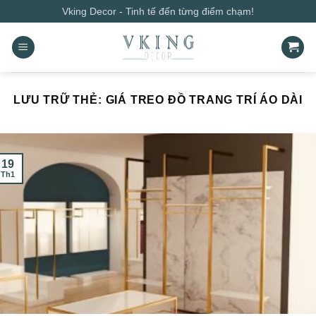
Bỏ
Vking Decor - Tinh tế đến từng điểm chạm!
qua
nội
dung
LƯU TRỮ THẺ:
GIÁ TREO ĐỒ TRANG TRÍ ÁO DÀI
19
Th1