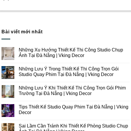
Bài viết mới nhất
Những Xu Hướng Thiết Kế Thi Công Studio Chụp
Ảnh Tại Đà Nẵng | Vking Decor
Không
có
Những Lưu Ý Trong Thiết Kế Thi Công Trọn Gói
bình
luận
Studio Quay Phim Tại Đà Nẵng | Vking Decor
ở
Những
Không
Xu
có
Những Lưu Ý Khi Thiết Kế Thi Công Trọn Gói Phim
Hướng
bình
Thiết
luận
Trường Tại Đà Nẵng | Vking Decor
Kế
ở
Thi
Những
Không
Công
Lưu
có
Tips Thiết Kế Studio Quay Phim Tại Đà Nẵng | Vking
Studio
Ý
bình
Chụp
Trong
luận
Decor
Ảnh
Thiết
ở
Tại
Kế
Những
Không
Đà
Thi
Lưu
có
Sai Lầm Cần Tránh Khi Thiết Kế Phòng Studio Chụp
Nẵng
Công
Ý
bình
|
Trọn
Khi
luận