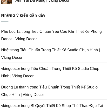
Ảnh Tại Đà Nẵng | Vking Decor
Vking
Gói
Thiết
ở
Decor
Studio
Kế
Tips
Không
Quay
Thi
Thiết
có
Phim
Công
Kế
bình
Tại
Trọn
Studio
Những ý kiến gần đây
luận
Đà
Gói
Quay
ở
Nẵng
Phim
Phim
Sai
|
Trường
Tại
Lầm
Vking
Tại
Đà
Cần
Decor
Đà
Nẵng
Tránh
Phu Loc Ta
trong
Tiêu Chuẩn Yêu Cầu Khi Thiết Kế Phòng
Nẵng
|
Khi
|
Vking
Thiết
Dance | Vking Decor
Vking
Decor
Kế
Decor
Phòng
Studio
Chụp
Nhật
trong
Tiêu Chuẩn Trong Thiết Kế Studio Chụp Hình |
Ảnh
Tại
Vking Decor
Đà
Nẵng
|
Vking
vkingdecor
trong
Tiêu Chuẩn Trong Thiết Kế Studio Chụp
Decor
Hình | Vking Decor
Duong Le thanh
trong
Tiêu Chuẩn Trong Thiết Kế Studio
Chụp Hình | Vking Decor
vkingdecor
trong
Bí Quyết Thiết Kế Shop Thể Thao Đẹp Tại