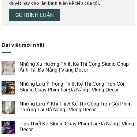
duyệt này cho lần bình luận kế tiếp của tôi.
Bài viết mới nhất
Những Xu Hướng Thiết Kế Thi Công Studio Chụp
Ảnh Tại Đà Nẵng | Vking Decor
Không
có
Những Lưu Ý Trong Thiết Kế Thi Công Trọn Gói
bình
luận
Studio Quay Phim Tại Đà Nẵng | Vking Decor
ở
Những
Không
Xu
có
Những Lưu Ý Khi Thiết Kế Thi Công Trọn Gói Phim
Hướng
bình
Thiết
luận
Trường Tại Đà Nẵng | Vking Decor
Kế
ở
Thi
Những
Không
Công
Lưu
có
Tips Thiết Kế Studio Quay Phim Tại Đà Nẵng | Vking
Studio
Ý
bình
Chụp
Trong
luận
Decor
Ảnh
Thiết
ở
Tại
Kế
Những
Không