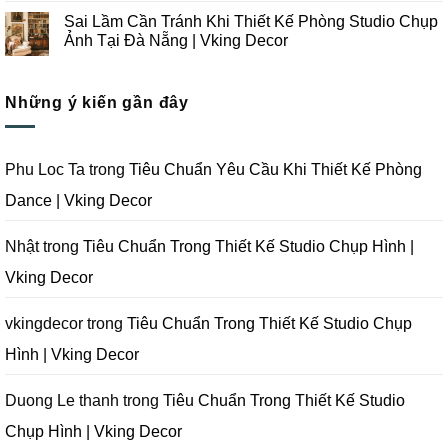
Đà
Thi
Lưu
có
Sai Lầm Cần Tránh Khi Thiết Kế Phòng Studio Chụp
Nẵng
Công
Ý
bình
|
Trọn
Khi
luận
Ảnh Tại Đà Nẵng | Vking Decor
Vking
Gói
Thiết
ở
Decor
Studio
Kế
Tips
Không
Quay
Thi
Thiết
có
Phim
Công
Kế
bình
Tại
Trọn
Studio
Những ý kiến gần đây
luận
Đà
Gói
Quay
ở
Nẵng
Phim
Phim
Sai
|
Trường
Tại
Lầm
Vking
Tại
Đà
Cần
Decor
Đà
Nẵng
Tránh
Phu Loc Ta
trong
Tiêu Chuẩn Yêu Cầu Khi Thiết Kế Phòng
Nẵng
|
Khi
|
Vking
Thiết
Dance | Vking Decor
Vking
Decor
Kế
Decor
Phòng
Studio
Chụp
Nhật
trong
Tiêu Chuẩn Trong Thiết Kế Studio Chụp Hình |
Ảnh
Tại
Vking Decor
Đà
Nẵng
|
Vking
vkingdecor
trong
Tiêu Chuẩn Trong Thiết Kế Studio Chụp
Decor
Hình | Vking Decor
Duong Le thanh
trong
Tiêu Chuẩn Trong Thiết Kế Studio
Chụp Hình | Vking Decor