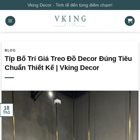
Bỏ
Vking Decor - Tinh tế đến từng điểm chạm!
qua
nội
dung
BLOG
Típ Bố Trí Giá Treo Đồ Decor Đúng Tiêu
Chuẩn Thiết Kế | Vking Decor
18
Th1