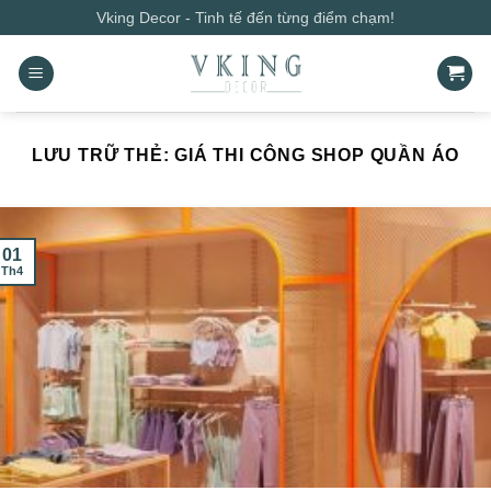
Bỏ
Vking Decor - Tinh tế đến từng điểm chạm!
qua
nội
dung
LƯU TRỮ THẺ:
GIÁ THI CÔNG SHOP QUẦN ÁO
01
Th4