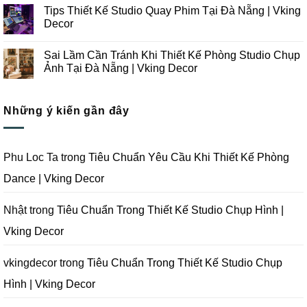
Công
Lưu
có
Tips Thiết Kế Studio Quay Phim Tại Đà Nẵng | Vking
Studio
Ý
bình
Chụp
Trong
luận
Decor
Ảnh
Thiết
ở
Tại
Kế
Những
Không
Đà
Thi
Lưu
có
Sai Lầm Cần Tránh Khi Thiết Kế Phòng Studio Chụp
Nẵng
Công
Ý
bình
|
Trọn
Khi
luận
Ảnh Tại Đà Nẵng | Vking Decor
Vking
Gói
Thiết
ở
Decor
Studio
Kế
Tips
Không
Quay
Thi
Thiết
có
Phim
Công
Kế
bình
Tại
Trọn
Studio
Những ý kiến gần đây
luận
Đà
Gói
Quay
ở
Nẵng
Phim
Phim
Sai
|
Trường
Tại
Lầm
Vking
Tại
Đà
Cần
Decor
Đà
Nẵng
Tránh
Phu Loc Ta
trong
Tiêu Chuẩn Yêu Cầu Khi Thiết Kế Phòng
Nẵng
|
Khi
|
Vking
Thiết
Dance | Vking Decor
Vking
Decor
Kế
Decor
Phòng
Studio
Chụp
Nhật
trong
Tiêu Chuẩn Trong Thiết Kế Studio Chụp Hình |
Ảnh
Tại
Vking Decor
Đà
Nẵng
|
Vking
vkingdecor
trong
Tiêu Chuẩn Trong Thiết Kế Studio Chụp
Decor
Hình | Vking Decor