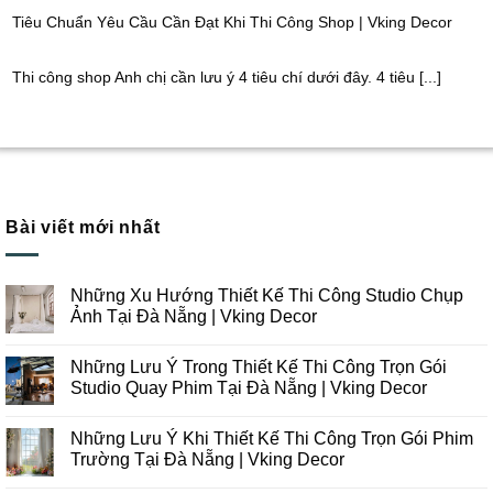
Tiêu Chuẩn Yêu Cầu Cần Đạt Khi Thi Công Shop | Vking Decor
Thi công shop Anh chị cần lưu ý 4 tiêu chí dưới đây. 4 tiêu [...]
Bài viết mới nhất
Những Xu Hướng Thiết Kế Thi Công Studio Chụp
Ảnh Tại Đà Nẵng | Vking Decor
Không
có
Những Lưu Ý Trong Thiết Kế Thi Công Trọn Gói
bình
luận
Studio Quay Phim Tại Đà Nẵng | Vking Decor
ở
Những
Không
Xu
có
Những Lưu Ý Khi Thiết Kế Thi Công Trọn Gói Phim
Hướng
bình
Thiết
luận
Trường Tại Đà Nẵng | Vking Decor
Kế
ở
Thi
Những
Không