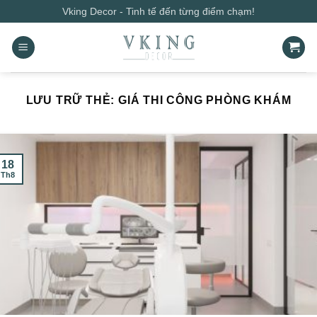
Bỏ
Vking Decor - Tinh tế đến từng điểm chạm!
qua
nội
dung
LƯU TRỮ THẺ:
GIÁ THI CÔNG PHÒNG KHÁM
18
Th8