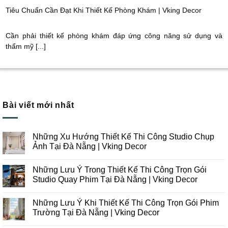
Tiêu Chuẩn Cần Đạt Khi Thiết Kế Phòng Khám | Vking Decor
Cần phải thiết kế phòng khám đáp ứng công năng sử dụng và
thẩm mỹ [...]
Bài viết mới nhất
Những Xu Hướng Thiết Kế Thi Công Studio Chụp
Ảnh Tại Đà Nẵng | Vking Decor
Không
có
Những Lưu Ý Trong Thiết Kế Thi Công Trọn Gói
bình
luận
Studio Quay Phim Tại Đà Nẵng | Vking Decor
ở
Những
Không
Xu
có
Những Lưu Ý Khi Thiết Kế Thi Công Trọn Gói Phim
Hướng
bình
Thiết
luận
Trường Tại Đà Nẵng | Vking Decor
Kế
ở
Thi
Những
Không