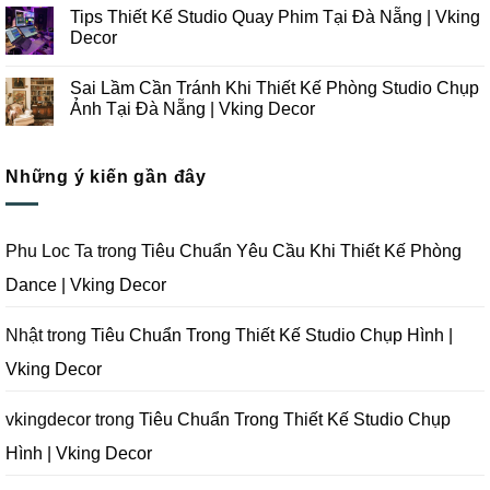
Công
Lưu
có
Tips Thiết Kế Studio Quay Phim Tại Đà Nẵng | Vking
Studio
Ý
bình
Chụp
Trong
luận
Decor
Ảnh
Thiết
ở
Tại
Kế
Những
Không
Đà
Thi
Lưu
có
Sai Lầm Cần Tránh Khi Thiết Kế Phòng Studio Chụp
Nẵng
Công
Ý
bình
|
Trọn
Khi
luận
Ảnh Tại Đà Nẵng | Vking Decor
Vking
Gói
Thiết
ở
Decor
Studio
Kế
Tips
Không
Quay
Thi
Thiết
có
Phim
Công
Kế
bình
Tại
Trọn
Studio
Những ý kiến gần đây
luận
Đà
Gói
Quay
ở
Nẵng
Phim
Phim
Sai
|
Trường
Tại
Lầm
Vking
Tại
Đà
Cần
Decor
Đà
Nẵng
Tránh
Phu Loc Ta
trong
Tiêu Chuẩn Yêu Cầu Khi Thiết Kế Phòng
Nẵng
|
Khi
|
Vking
Thiết
Dance | Vking Decor
Vking
Decor
Kế
Decor
Phòng
Studio
Chụp
Nhật
trong
Tiêu Chuẩn Trong Thiết Kế Studio Chụp Hình |
Ảnh
Tại
Vking Decor
Đà
Nẵng
|
Vking
vkingdecor
trong
Tiêu Chuẩn Trong Thiết Kế Studio Chụp
Decor
Hình | Vking Decor