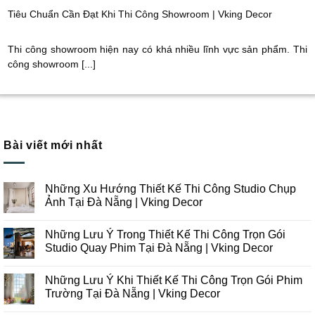
Tiêu Chuẩn Cần Đạt Khi Thi Công Showroom | Vking Decor
Thi công showroom hiện nay có khá nhiều lĩnh vực sản phẩm. Thi
công showroom [...]
Bài viết mới nhất
Những Xu Hướng Thiết Kế Thi Công Studio Chụp
Ảnh Tại Đà Nẵng | Vking Decor
Không
có
Những Lưu Ý Trong Thiết Kế Thi Công Trọn Gói
bình
luận
Studio Quay Phim Tại Đà Nẵng | Vking Decor
ở
Những
Không
Xu
có
Những Lưu Ý Khi Thiết Kế Thi Công Trọn Gói Phim
Hướng
bình
Thiết
luận
Trường Tại Đà Nẵng | Vking Decor
Kế
ở
Thi
Những
Không