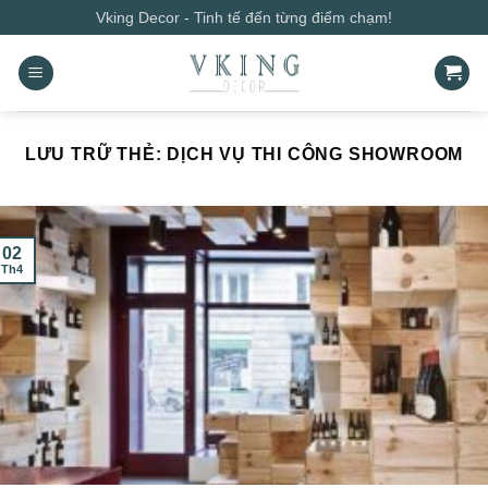
Bỏ
Vking Decor - Tinh tế đến từng điểm chạm!
qua
nội
dung
LƯU TRỮ THẺ:
DỊCH VỤ THI CÔNG SHOWROOM
02
Th4