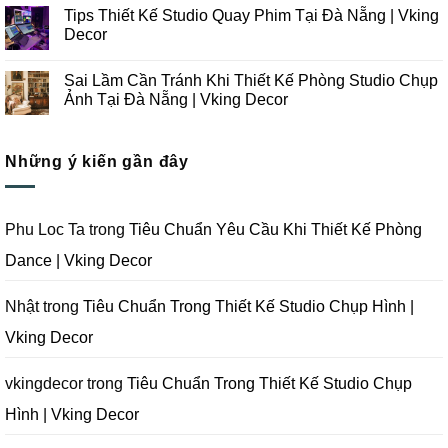
Công
Lưu
có
Tips Thiết Kế Studio Quay Phim Tại Đà Nẵng | Vking
Studio
Ý
bình
Chụp
Trong
luận
Decor
Ảnh
Thiết
ở
Tại
Kế
Những
Không
Đà
Thi
Lưu
có
Sai Lầm Cần Tránh Khi Thiết Kế Phòng Studio Chụp
Nẵng
Công
Ý
bình
|
Trọn
Khi
luận
Ảnh Tại Đà Nẵng | Vking Decor
Vking
Gói
Thiết
ở
Decor
Studio
Kế
Tips
Không
Quay
Thi
Thiết
có
Phim
Công
Kế
bình
Tại
Trọn
Studio
Những ý kiến gần đây
luận
Đà
Gói
Quay
ở
Nẵng
Phim
Phim
Sai
|
Trường
Tại
Lầm
Vking
Tại
Đà
Cần
Decor
Đà
Nẵng
Tránh
Phu Loc Ta
trong
Tiêu Chuẩn Yêu Cầu Khi Thiết Kế Phòng
Nẵng
|
Khi
|
Vking
Thiết
Dance | Vking Decor
Vking
Decor
Kế
Decor
Phòng
Studio
Chụp
Nhật
trong
Tiêu Chuẩn Trong Thiết Kế Studio Chụp Hình |
Ảnh
Tại
Vking Decor
Đà
Nẵng
|
Vking
vkingdecor
trong
Tiêu Chuẩn Trong Thiết Kế Studio Chụp
Decor
Hình | Vking Decor