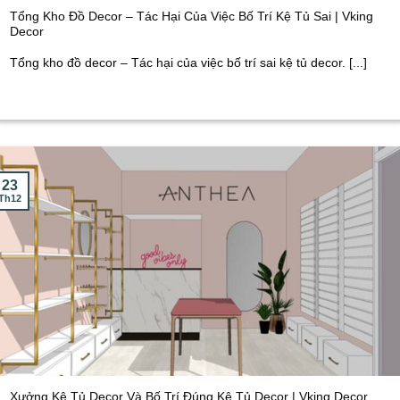
Tổng Kho Đồ Decor – Tác Hại Của Việc Bố Trí Kệ Tủ Sai | Vking
Decor
Tổng kho đồ decor – Tác hại của việc bố trí sai kệ tủ decor. [...]
23
Th12
Xưởng Kệ Tủ Decor Và Bố Trí Đúng Kệ Tủ Decor | Vking Decor