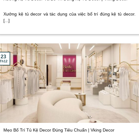
Xưởng kệ tủ decor và tác dụng của việc bố trí đúng kệ tủ decor.
[...]
23
Th12
Mẹo Bố Trí Tủ Kệ Decor Đúng Tiêu Chuẩn | Vking Decor