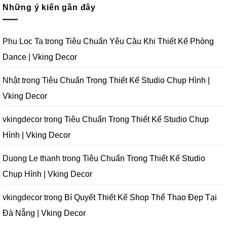
Tại
Trọn
Studio
Những ý kiến gần đây
luận
Đà
Gói
Quay
ở
Nẵng
Phim
Phim
Sai
|
Trường
Tại
Lầm
Vking
Tại
Đà
Cần
Decor
Đà
Nẵng
Tránh
Phu Loc Ta
trong
Tiêu Chuẩn Yêu Cầu Khi Thiết Kế Phòng
Nẵng
|
Khi
|
Vking
Thiết
Dance | Vking Decor
Vking
Decor
Kế
Decor
Phòng
Studio
Chụp
Nhật
trong
Tiêu Chuẩn Trong Thiết Kế Studio Chụp Hình |
Ảnh
Tại
Vking Decor
Đà
Nẵng
|
Vking
vkingdecor
trong
Tiêu Chuẩn Trong Thiết Kế Studio Chụp
Decor
Hình | Vking Decor
Duong Le thanh
trong
Tiêu Chuẩn Trong Thiết Kế Studio
Chụp Hình | Vking Decor
vkingdecor
trong
Bí Quyết Thiết Kế Shop Thể Thao Đẹp Tại
Đà Nẵng | Vking Decor