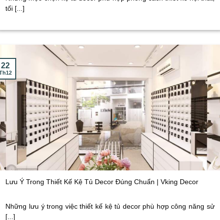
tối [...]
22
Th12
Lưu Ý Trong Thiết Kế Kệ Tủ Decor Đúng Chuẩn | Vking Decor
Những lưu ý trong việc thiết kế kệ tủ decor phù hợp công năng sử
[...]