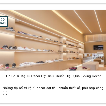
22
Th12
3 Típ Bố Trí Kệ Tủ Decor Đạt Tiêu Chuẩn Hiệu Qủa | Vking Decor
Những típ bố trí kệ tủ decor đạt tiêu chuẩn thiết kế, phù hợp công
[...]