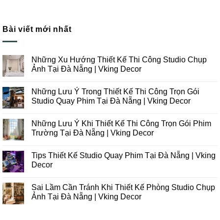
Bài viết mới nhất
Những Xu Hướng Thiết Kế Thi Công Studio Chụp
Ảnh Tại Đà Nẵng | Vking Decor
Không
có
Những Lưu Ý Trong Thiết Kế Thi Công Trọn Gói
bình
luận
Studio Quay Phim Tại Đà Nẵng | Vking Decor
ở
Những
Không
Xu
có
Những Lưu Ý Khi Thiết Kế Thi Công Trọn Gói Phim
Hướng
bình
Thiết
luận
Trường Tại Đà Nẵng | Vking Decor
Kế
ở
Thi
Những
Không
Công
Lưu
có
Tips Thiết Kế Studio Quay Phim Tại Đà Nẵng | Vking
Studio
Ý
bình
Chụp
Trong
luận
Decor
Ảnh
Thiết
ở
Tại
Kế
Những
Không
Đà
Thi
Lưu
có
Sai Lầm Cần Tránh Khi Thiết Kế Phòng Studio Chụp
Nẵng
Công
Ý
bình
|
Trọn
Khi
luận
Ảnh Tại Đà Nẵng | Vking Decor
Vking
Gói
Thiết
ở
Decor
Studio
Kế
Tips
Không
Quay
Thi
Thiết
có
Phim
Công
Kế
bình