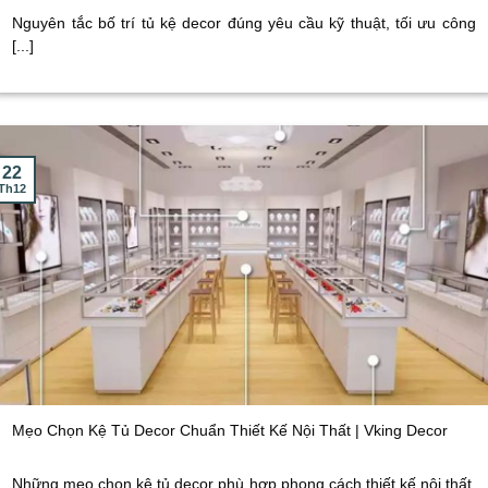
Nguyên tắc bố trí tủ kệ decor đúng yêu cầu kỹ thuật, tối ưu công
[...]
22
Th12
Mẹo Chọn Kệ Tủ Decor Chuẩn Thiết Kế Nội Thất | Vking Decor
Những mẹo chọn kệ tủ decor phù hợp phong cách thiết kế nội thất,