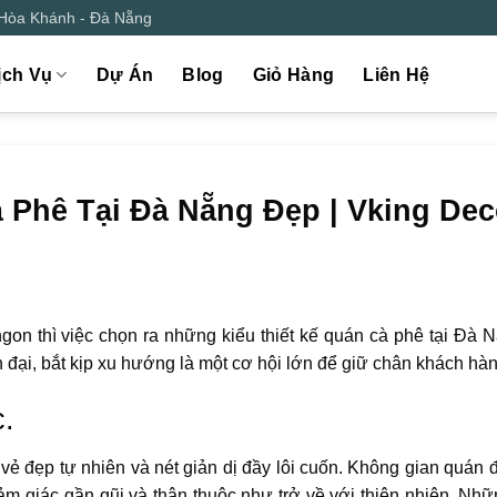
 Hòa Khánh - Đà Nẵng
ịch Vụ
Dự Án
Blog
Giỏ Hàng
Liên Hệ
 Phê Tại Đà Nẵng Đẹp | Vking Dec
ngon thì việc chọn ra những kiểu thiết kế quán cà phê tại Đà 
n đại, bắt kịp xu hướng là một cơ hội lớn để giữ chân khách hàn
c.
 vẻ đẹp tự nhiên và nét giản dị đầy lôi cuốn. Không gian quán 
 giác gần gũi và thân thuộc như trở về với thiên nhiên. Nhữ