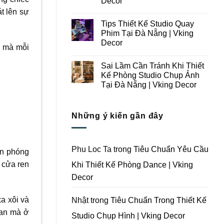
Decor
Ý
Tại
át lên sự
Trong
Không
Đà
Thiết
có
Nẵng
Tips Thiết Kế Studio Quay
Kế
bình
|
Thi
luận
Vking
Phim Tại Đà Nẵng | Vking
ở
Công
Decor
Decor
Những
Trọn
i mà mỗi
Lưu
Gói
Không
Ý
Studio
có
Khi
Quay
Sai Lầm Cần Tránh Khi Thiết
bình
Thiết
Phim
luận
Kế Phòng Studio Chụp Ảnh
Kế
Tại
ở
Thi
Đà
Tại Đà Nẵng | Vking Decor
Tips
Công
Nẵng
Thiết
Trọn
Không
|
Kế
Gói
có
Vking
Studio
Phim
bình
Decor
Quay
Những ý kiến gần đây
Trường
luận
Phim
ở
Tại
Tại
Sai
Đà
Đà
Lầm
Nẵng
Nẵng
Cần
|
|
Tránh
Vking
Phu Loc Ta
trong
Tiêu Chuẩn Yêu Cầu
Vking
ần phóng
Khi
Decor
Decor
Thiết
 cửa ren
Khi Thiết Kế Phòng Dance | Vking
Kế
Phòng
Decor
Studio
Chụp
Ảnh
Tại
a xôi và
Nhật
trong
Tiêu Chuẩn Trong Thiết Kế
Đà
ian mà ở
Nẵng
Studio Chụp Hình | Vking Decor
|