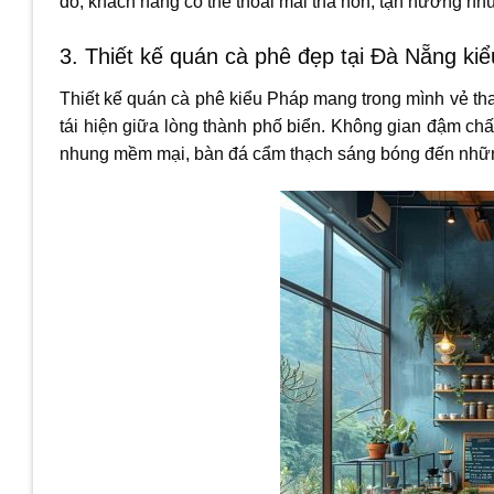
đó, khách hàng có thể thoải mái thả hồn, tận hưởng nh
3. Thiết kế quán cà phê đẹp tại Đà Nẵng ki
Thiết kế quán cà phê kiểu Pháp mang trong mình vẻ th
tái hiện giữa lòng thành phố biển. Không gian đậm chấ
nhung mềm mại, bàn đá cẩm thạch sáng bóng đến những