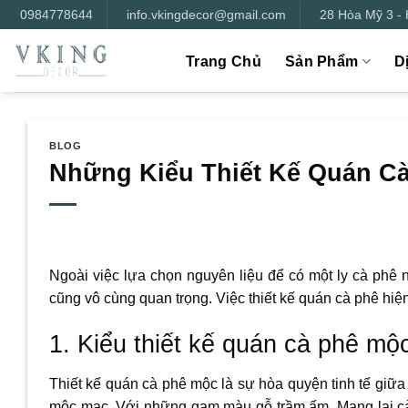
Bỏ
0984778644
info.vkingdecor@gmail.com
28 Hòa Mỹ 3 -
qua
nội
Trang Chủ
Sản Phẩm
D
dung
BLOG
Những Kiểu Thiết Kế Quán Cà
Ngoài việc lựa chọn nguyên liệu để có một ly cà phê 
cũng vô cùng quan trọng. Việc thiết kế quán cà phê hiệ
1. Kiểu thiết kế quán cà phê mộ
Thiết kế quán cà phê mộc là sự hòa quyện tinh tế giữa
mộc mạc. Với những gam màu gỗ trầm ấm. Mang lại cảm