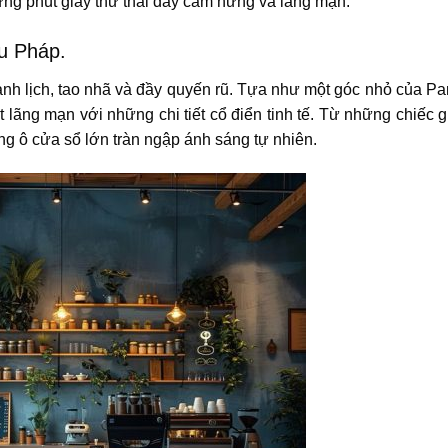
ững phút giây thư thái đầy cảm hứng và lãng mạn.
ểu Pháp.
anh lịch, tao nhã và đầy quyến rũ. Tựa như một góc nhỏ của Pa
t lãng mạn với những chi tiết cổ điển tinh tế. Từ những chiếc 
 ô cửa sổ lớn tràn ngập ánh sáng tự nhiên.