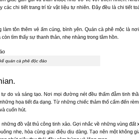
 chi tiết trang trí từ vật liệu tự nhiên. Đây đều là chi tiết to
g làm tôn thêm vẻ ấm cúng, bình yên. Quán cà phê mộc là nơ
còn tìm thấy sự thanh thản, nhẹ nhàng trong tâm hồn.
 kế quán cà phê độc đáo
mian.
tự do và sáng tạo. Nơi mọi đường nét đều thấm đẫm tinh th
 những họa tiết đa dạng. Từ những chiếc thảm thổ cẩm đến rèm
và cuốn hút.
g những đồ vật thủ công tinh xảo. Gợi nhắc về những vùng đất x
buông nhẹ, hòa cùng giai điệu dịu dàng. Tạo nên một không g