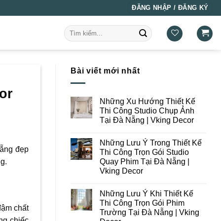
ĐĂNG NHẬP / ĐĂNG KÝ
Tìm
kiếm:
Bài viết mới nhất
or
Những Xu Hướng Thiết Kế
Thi Công Studio Chụp Ảnh
Tại Đà Nẵng | Vking Decor
Không
có
Những Lưu Ý Trong Thiết Kế
bình
Nẵng đẹp
luận
Thi Công Trọn Gói Studio
ở
Quay Phim Tại Đà Nẵng |
g.
Những
Xu
Vking Decor
Hướng
Thiết
Không
Kế
có
Những Lưu Ý Khi Thiết Kế
Thi
bình
Công
luận
Thi Công Trọn Gói Phim
ở
Studio
đậm chất
Trường Tại Đà Nẵng | Vking
Những
Chụp
Lưu
ng chiếc
Ảnh