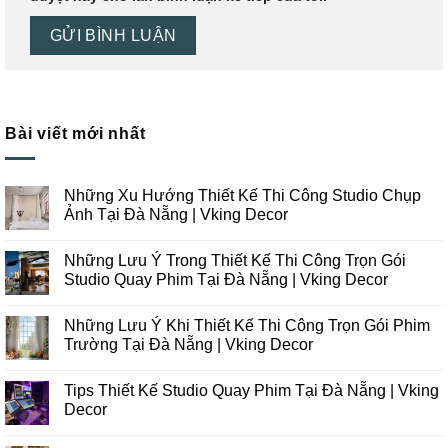
Bài viết mới nhất
Những Xu Hướng Thiết Kế Thi Công Studio Chụp
Ảnh Tại Đà Nẵng | Vking Decor
Không
có
Những Lưu Ý Trong Thiết Kế Thi Công Trọn Gói
bình
luận
Studio Quay Phim Tại Đà Nẵng | Vking Decor
ở
Những
Không
Xu
có
Những Lưu Ý Khi Thiết Kế Thi Công Trọn Gói Phim
Hướng
bình
Thiết
luận
Trường Tại Đà Nẵng | Vking Decor
Kế
ở
Thi
Những
Không
Công
Lưu
có
Tips Thiết Kế Studio Quay Phim Tại Đà Nẵng | Vking
Studio
Ý
bình
Chụp
Trong
luận
Decor
Ảnh
Thiết
ở
Tại
Kế
Những
Không
Đà
Thi
Lưu
có