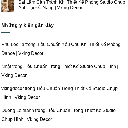
Sai Lầm Cần Tránh Khi Thiết Kế Phòng Studio Chụp
Nẵng
Công
Ý
bình
|
Trọn
Khi
luận
Ảnh Tại Đà Nẵng | Vking Decor
Vking
Gói
Thiết
ở
Decor
Studio
Kế
Tips
Không
Quay
Thi
Thiết
có
Phim
Công
Kế
bình
Tại
Trọn
Studio
Những ý kiến gần đây
luận
Đà
Gói
Quay
ở
Nẵng
Phim
Phim
Sai
|
Trường
Tại
Lầm
Vking
Tại
Đà
Cần
Decor
Đà
Nẵng
Tránh
Phu Loc Ta
trong
Tiêu Chuẩn Yêu Cầu Khi Thiết Kế Phòng
Nẵng
|
Khi
|
Vking
Thiết
Dance | Vking Decor
Vking
Decor
Kế
Decor
Phòng
Studio
Chụp
Nhật
trong
Tiêu Chuẩn Trong Thiết Kế Studio Chụp Hình |
Ảnh
Tại
Vking Decor
Đà
Nẵng
|
Vking
vkingdecor
trong
Tiêu Chuẩn Trong Thiết Kế Studio Chụp
Decor
Hình | Vking Decor
Duong Le thanh
trong
Tiêu Chuẩn Trong Thiết Kế Studio
Chụp Hình | Vking Decor