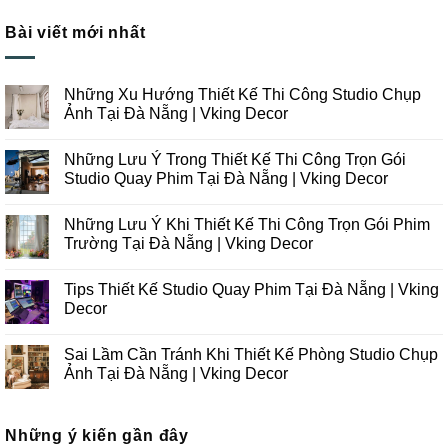
Bài viết mới nhất
Những Xu Hướng Thiết Kế Thi Công Studio Chụp
Ảnh Tại Đà Nẵng | Vking Decor
Không
có
Những Lưu Ý Trong Thiết Kế Thi Công Trọn Gói
bình
luận
Studio Quay Phim Tại Đà Nẵng | Vking Decor
ở
Những
Không
Xu
có
Những Lưu Ý Khi Thiết Kế Thi Công Trọn Gói Phim
Hướng
bình
Thiết
luận
Trường Tại Đà Nẵng | Vking Decor
Kế
ở
Thi
Những
Không
Công
Lưu
có
Tips Thiết Kế Studio Quay Phim Tại Đà Nẵng | Vking
Studio
Ý
bình
Chụp
Trong
luận
Decor
Ảnh
Thiết
ở
Tại
Kế
Những
Không
Đà
Thi
Lưu
có
Sai Lầm Cần Tránh Khi Thiết Kế Phòng Studio Chụp
Nẵng
Công
Ý
bình
|
Trọn
Khi
luận
Ảnh Tại Đà Nẵng | Vking Decor
Vking
Gói
Thiết
ở
Decor
Studio
Kế
Tips
Không
Quay
Thi
Thiết
có
Phim
Công
Kế
bình
Tại
Trọn
Studio
Những ý kiến gần đây
luận
Đà
Gói
Quay
ở