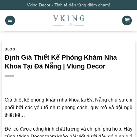
Bỏ
Vking Decor - Tinh tế đến từng điểm chạm!
qua
nội
dung
BLOG
Định Giá Thiết Kế Phòng Khám Nha
Khoa Tại Đà Nẵng | Vking Decor
Giá thiết kế phòng khám nha khoa tại Đà Nẵng chịu sự chi
phối bởi các yếu tố như: phong cách, quy mô và đội ngũ
thiết kế…
Để có được công trình chất lượng và chi phí phù hợp. Hãy
cùng
Vking Decor
tham khảo bài viết dưới đây để định giá