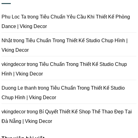
Nẵng
Phim
Phim
Sai
|
Trường
Tại
Lầm
Vking
Tại
Đà
Cần
Decor
Đà
Nẵng
Tránh
Phu Loc Ta
trong
Tiêu Chuẩn Yêu Cầu Khi Thiết Kế Phòng
Nẵng
|
Khi
|
Vking
Thiết
Dance | Vking Decor
Vking
Decor
Kế
Decor
Phòng
Studio
Chụp
Nhật
trong
Tiêu Chuẩn Trong Thiết Kế Studio Chụp Hình |
Ảnh
Tại
Vking Decor
Đà
Nẵng
|
Vking
vkingdecor
trong
Tiêu Chuẩn Trong Thiết Kế Studio Chụp
Decor
Hình | Vking Decor
Duong Le thanh
trong
Tiêu Chuẩn Trong Thiết Kế Studio
Chụp Hình | Vking Decor
vkingdecor
trong
Bí Quyết Thiết Kế Shop Thể Thao Đẹp Tại
Đà Nẵng | Vking Decor