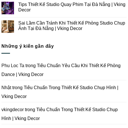
Công
Lưu
có
Tips Thiết Kế Studio Quay Phim Tại Đà Nẵng | Vking
Studio
Ý
bình
Chụp
Trong
luận
Decor
Ảnh
Thiết
ở
Tại
Kế
Những
Không
Đà
Thi
Lưu
có
Sai Lầm Cần Tránh Khi Thiết Kế Phòng Studio Chụp
Nẵng
Công
Ý
bình
|
Trọn
Khi
luận
Ảnh Tại Đà Nẵng | Vking Decor
Vking
Gói
Thiết
ở
Decor
Studio
Kế
Tips
Không
Quay
Thi
Thiết
có
Phim
Công
Kế
bình
Tại
Trọn
Studio
Những ý kiến gần đây
luận
Đà
Gói
Quay
ở
Nẵng
Phim
Phim
Sai
|
Trường
Tại
Lầm
Vking
Tại
Đà
Cần
Decor
Đà
Nẵng
Tránh
Phu Loc Ta
trong
Tiêu Chuẩn Yêu Cầu Khi Thiết Kế Phòng
Nẵng
|
Khi
|
Vking
Thiết
Dance | Vking Decor
Vking
Decor
Kế
Decor
Phòng
Studio
Chụp
Nhật
trong
Tiêu Chuẩn Trong Thiết Kế Studio Chụp Hình |
Ảnh
Tại
Vking Decor
Đà
Nẵng
|
Vking
vkingdecor
trong
Tiêu Chuẩn Trong Thiết Kế Studio Chụp
Decor
Hình | Vking Decor