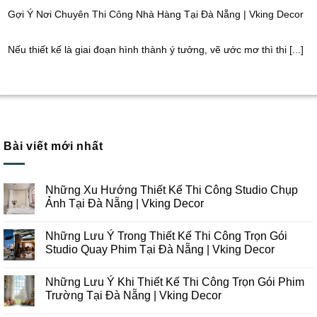
Gợi Ý Nơi Chuyên Thi Công Nhà Hàng Tại Đà Nẵng | Vking Decor
Nếu thiết kế là giai đoạn hình thành ý tưởng, vẽ ước mơ thì thi [...]
Bài viết mới nhất
Những Xu Hướng Thiết Kế Thi Công Studio Chụp
Ảnh Tại Đà Nẵng | Vking Decor
Không
có
Những Lưu Ý Trong Thiết Kế Thi Công Trọn Gói
bình
luận
Studio Quay Phim Tại Đà Nẵng | Vking Decor
ở
Những
Không
Xu
có
Những Lưu Ý Khi Thiết Kế Thi Công Trọn Gói Phim
Hướng
bình
Thiết
luận
Trường Tại Đà Nẵng | Vking Decor
Kế
ở
Thi
Những
Không