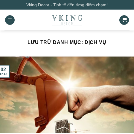
Bỏ
Vking Decor - Tinh tế đến từng điểm chạm!
qua
nội
dung
LƯU TRỮ DANH MỤC:
DỊCH VỤ
02
Th12