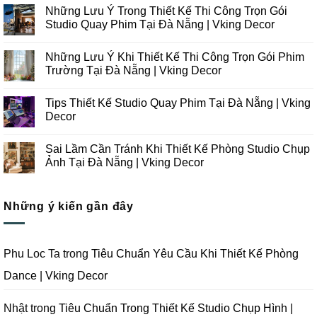
có
Những Lưu Ý Trong Thiết Kế Thi Công Trọn Gói
bình
luận
Studio Quay Phim Tại Đà Nẵng | Vking Decor
ở
Những
Không
Xu
có
Những Lưu Ý Khi Thiết Kế Thi Công Trọn Gói Phim
Hướng
bình
Thiết
luận
Trường Tại Đà Nẵng | Vking Decor
Kế
ở
Thi
Những
Không
Công
Lưu
có
Tips Thiết Kế Studio Quay Phim Tại Đà Nẵng | Vking
Studio
Ý
bình
Chụp
Trong
luận
Decor
Ảnh
Thiết
ở
Tại
Kế
Những
Không
Đà
Thi
Lưu
có
Sai Lầm Cần Tránh Khi Thiết Kế Phòng Studio Chụp
Nẵng
Công
Ý
bình
|
Trọn
Khi
luận
Ảnh Tại Đà Nẵng | Vking Decor
Vking
Gói
Thiết
ở
Decor
Studio
Kế
Tips
Không
Quay
Thi
Thiết
có
Phim
Công
Kế
bình
Tại
Trọn
Studio
Những ý kiến gần đây
luận
Đà
Gói
Quay
ở
Nẵng
Phim
Phim
Sai
|
Trường
Tại
Lầm
Vking
Tại
Đà
Cần
Decor
Đà
Nẵng
Tránh
Phu Loc Ta
trong
Tiêu Chuẩn Yêu Cầu Khi Thiết Kế Phòng
Nẵng
|
Khi
|
Vking
Thiết
Dance | Vking Decor
Vking
Decor
Kế
Decor
Phòng
Studio
Chụp
Nhật
trong
Tiêu Chuẩn Trong Thiết Kế Studio Chụp Hình |
Ảnh