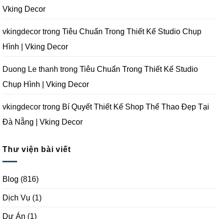
Tại
Vking Decor
Đà
Nẵng
|
Vking
vkingdecor
trong
Tiêu Chuẩn Trong Thiết Kế Studio Chụp
Decor
Hình | Vking Decor
Duong Le thanh
trong
Tiêu Chuẩn Trong Thiết Kế Studio
Chụp Hình | Vking Decor
vkingdecor
trong
Bí Quyết Thiết Kế Shop Thể Thao Đẹp Tại
Đà Nẵng | Vking Decor
Thư viện bài viết
Blog
(816)
Dịch Vụ
(1)
Dự Án
(1)