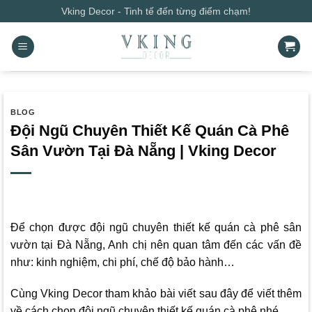
Bỏ
Vking Decor - Tinh tế đến từng điểm chạm!
qua
nội
dung
BLOG
Đội Ngũ Chuyên Thiết Kế Quán Cà Phê
Sân Vườn Tại Đà Nẵng | Vking Decor
Để chọn được đội ngũ chuyên thiết kế quán cà phê sân
vườn tại Đà Nẵng, Anh chị nên quan tâm đến các vấn đề
như: kinh nghiệm, chi phí, chế độ bảo hành…
Cùng
Vking Decor
tham khảo bài viết sau đây để viết thêm
về cách chọn đội ngũ chuyên thiết kế quán cà phê nhé.