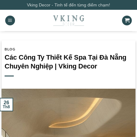
Bỏ
Vking Decor - Tinh tế đến từng điểm chạm!
qua
nội
dung
BLOG
Các Công Ty Thiết Kế Spa Tại Đà Nẵng
Chuyên Nghiệp | Vking Decor
26
Th8