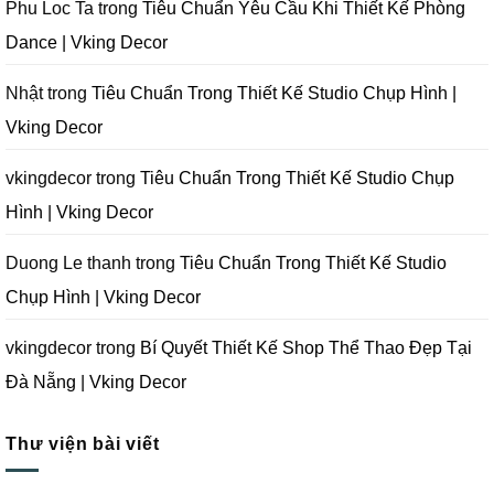
Decor
Đà
Nẵng
Tránh
Phu Loc Ta
trong
Tiêu Chuẩn Yêu Cầu Khi Thiết Kế Phòng
Nẵng
|
Khi
|
Vking
Thiết
Dance | Vking Decor
Vking
Decor
Kế
Decor
Phòng
Studio
Chụp
Nhật
trong
Tiêu Chuẩn Trong Thiết Kế Studio Chụp Hình |
Ảnh
Tại
Vking Decor
Đà
Nẵng
|
Vking
vkingdecor
trong
Tiêu Chuẩn Trong Thiết Kế Studio Chụp
Decor
Hình | Vking Decor
Duong Le thanh
trong
Tiêu Chuẩn Trong Thiết Kế Studio
Chụp Hình | Vking Decor
vkingdecor
trong
Bí Quyết Thiết Kế Shop Thể Thao Đẹp Tại
Đà Nẵng | Vking Decor
Thư viện bài viết