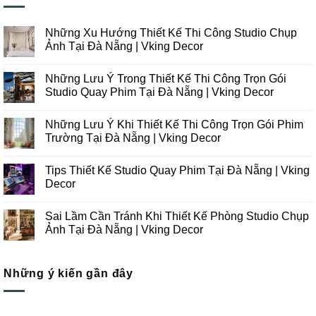
Những Xu Hướng Thiết Kế Thi Công Studio Chụp
Ảnh Tại Đà Nẵng | Vking Decor
Không
có
Những Lưu Ý Trong Thiết Kế Thi Công Trọn Gói
bình
luận
Studio Quay Phim Tại Đà Nẵng | Vking Decor
ở
Những
Không
Xu
có
Những Lưu Ý Khi Thiết Kế Thi Công Trọn Gói Phim
Hướng
bình
Thiết
luận
Trường Tại Đà Nẵng | Vking Decor
Kế
ở
Thi
Những
Không
Công
Lưu
có
Tips Thiết Kế Studio Quay Phim Tại Đà Nẵng | Vking
Studio
Ý
bình
Chụp
Trong
luận
Decor
Ảnh
Thiết
ở
Tại
Kế
Những
Không
Đà
Thi
Lưu
có
Sai Lầm Cần Tránh Khi Thiết Kế Phòng Studio Chụp
Nẵng
Công
Ý
bình
|
Trọn
Khi
luận
Ảnh Tại Đà Nẵng | Vking Decor
Vking
Gói
Thiết
ở
Decor
Studio
Kế
Tips
Không
Quay
Thi
Thiết
có
Phim
Công
Kế
bình
Tại
Trọn
Studio
Những ý kiến gần đây
luận
Đà
Gói
Quay
ở
Nẵng
Phim
Phim
Sai
|
Trường
Tại
Lầm
Vking
Tại
Đà
Cần