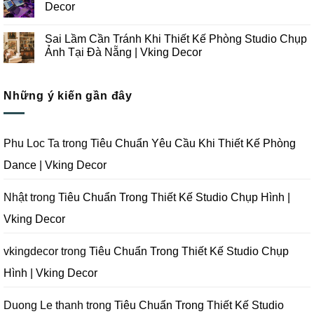
Chụp
Trong
luận
Decor
Ảnh
Thiết
ở
Tại
Kế
Những
Không
Đà
Thi
Lưu
có
Sai Lầm Cần Tránh Khi Thiết Kế Phòng Studio Chụp
Nẵng
Công
Ý
bình
|
Trọn
Khi
luận
Ảnh Tại Đà Nẵng | Vking Decor
Vking
Gói
Thiết
ở
Decor
Studio
Kế
Tips
Không
Quay
Thi
Thiết
có
Phim
Công
Kế
bình
Tại
Trọn
Studio
Những ý kiến gần đây
luận
Đà
Gói
Quay
ở
Nẵng
Phim
Phim
Sai
|
Trường
Tại
Lầm
Vking
Tại
Đà
Cần
Decor
Đà
Nẵng
Tránh
Phu Loc Ta
trong
Tiêu Chuẩn Yêu Cầu Khi Thiết Kế Phòng
Nẵng
|
Khi
|
Vking
Thiết
Dance | Vking Decor
Vking
Decor
Kế
Decor
Phòng
Studio
Chụp
Nhật
trong
Tiêu Chuẩn Trong Thiết Kế Studio Chụp Hình |
Ảnh
Tại
Vking Decor
Đà
Nẵng
|
Vking
vkingdecor
trong
Tiêu Chuẩn Trong Thiết Kế Studio Chụp
Decor
Hình | Vking Decor
Duong Le thanh
trong
Tiêu Chuẩn Trong Thiết Kế Studio