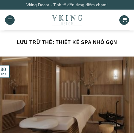
Bỏ
Vking Decor - Tinh tế đến từng điểm chạm!
qua
nội
dung
LƯU TRỮ THẺ:
THIẾT KẾ SPA NHỎ GỌN
30
Th7