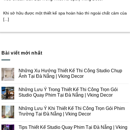
Khi sở hữu được một thiết kế spa hoàn hảo thì ngoài chất cảm của
[...]
Bài viết mới nhất
Những Xu Hướng Thiết Kế Thi Công Studio Chụp
Ảnh Tại Đà Nẵng | Vking Decor
Không
có
Những Lưu Ý Trong Thiết Kế Thi Công Trọn Gói
bình
luận
Studio Quay Phim Tại Đà Nẵng | Vking Decor
ở
Những
Không
Xu
có
Những Lưu Ý Khi Thiết Kế Thi Công Trọn Gói Phim
Hướng
bình
Thiết
luận
Trường Tại Đà Nẵng | Vking Decor
Kế
ở
Thi
Những
Không
Công
Lưu
có
Tips Thiết Kế Studio Quay Phim Tại Đà Nẵng | Vking
Studio
Ý
bình