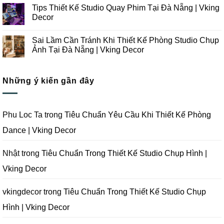
Công
Lưu
có
Tips Thiết Kế Studio Quay Phim Tại Đà Nẵng | Vking
Studio
Ý
bình
Chụp
Trong
luận
Decor
Ảnh
Thiết
ở
Tại
Kế
Những
Không
Đà
Thi
Lưu
có
Sai Lầm Cần Tránh Khi Thiết Kế Phòng Studio Chụp
Nẵng
Công
Ý
bình
|
Trọn
Khi
luận
Ảnh Tại Đà Nẵng | Vking Decor
Vking
Gói
Thiết
ở
Decor
Studio
Kế
Tips
Không
Quay
Thi
Thiết
có
Phim
Công
Kế
bình
Tại
Trọn
Studio
Những ý kiến gần đây
luận
Đà
Gói
Quay
ở
Nẵng
Phim
Phim
Sai
|
Trường
Tại
Lầm
Vking
Tại
Đà
Cần
Decor
Đà
Nẵng
Tránh
Phu Loc Ta
trong
Tiêu Chuẩn Yêu Cầu Khi Thiết Kế Phòng
Nẵng
|
Khi
|
Vking
Thiết
Dance | Vking Decor
Vking
Decor
Kế
Decor
Phòng
Studio
Chụp
Nhật
trong
Tiêu Chuẩn Trong Thiết Kế Studio Chụp Hình |
Ảnh
Tại
Vking Decor
Đà
Nẵng
|
Vking
vkingdecor
trong
Tiêu Chuẩn Trong Thiết Kế Studio Chụp
Decor
Hình | Vking Decor