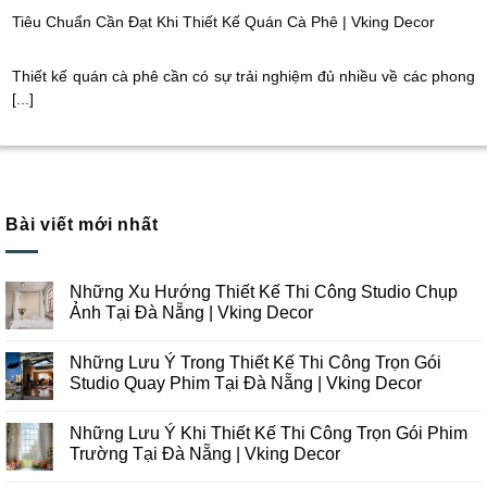
Tiêu Chuẩn Cần Đạt Khi Thiết Kế Quán Cà Phê | Vking Decor
Thiết kế quán cà phê cần có sự trải nghiệm đủ nhiều về các phong
[...]
Bài viết mới nhất
Những Xu Hướng Thiết Kế Thi Công Studio Chụp
Ảnh Tại Đà Nẵng | Vking Decor
Không
có
Những Lưu Ý Trong Thiết Kế Thi Công Trọn Gói
bình
luận
Studio Quay Phim Tại Đà Nẵng | Vking Decor
ở
Những
Không
Xu
có
Những Lưu Ý Khi Thiết Kế Thi Công Trọn Gói Phim
Hướng
bình
Thiết
luận
Trường Tại Đà Nẵng | Vking Decor
Kế
ở
Thi
Những
Không