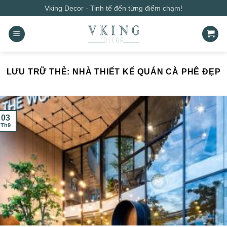
Bỏ
Vking Decor - Tinh tế đến từng điểm chạm!
qua
nội
dung
LƯU TRỮ THẺ:
NHÀ THIẾT KẾ QUÁN CÀ PHÊ ĐẸP
03
Th9